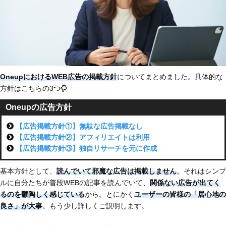
OneupにおけるWEB広告の掲載方針
についてまとめました。具体的な
方針はこちらの3つ
Oneupの広告方針
【広告掲載方針①】無駄な広告掲載なし
【広告掲載方針②】アフィリエイトは利用
【広告掲載方針③】独自リサーチを元に作成
基本方針として、
読んでいて邪魔な広告は掲載しません
。それはシンプ
ルに自分たちが普段WEBの記事を読んでいて、
関係ない広告が出てく
るのを鬱陶しく感じている
から。とにかく
ユーザーの皆様の「居心地の
良さ」が大事
。もう少し詳しくご説明します。