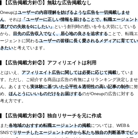
【広告掲載方針①】無駄な広告掲載なし
Oneupは
ユーザーの内容理解を妨げるような広告を一切掲載しませ
ん
。それは
「ユーザーに正しい情報を届けることで、転職エージェント
選びでの失敗を0にしたい」
という創刊時の想いを今も大切にしている
から。
目先の広告収入でなく、居心地の良さを追求する
ことで、転職エ
ージェントに関わる
ユーザーの皆様に長く愛されるメディアに育ててい
きたい
と考えています。
【広告掲載方針②】アフィリエイトは利用
とはいえ、
アフィリエイト広告に関しては必要に応じて掲載
していま
す。ただし、ご紹介する商品は広告の有無によりランキング決定しませ
ん。あくまでも
実体験に基づいた公平性＆透明性の高い記事の制作
に努
め、
ほんとうにいいものだけをお届けする
のがOneupの広告に対する
考え方です。
【広告掲載方針③】独自リサーチを元に作成
また
各地域のおすすめ転職エージェントの掲載
については、WEB＆
SNSで
リサーチしたエージェントの中から私たち独自の判断基準でピッ