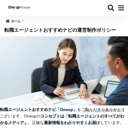
ホーム
転職エージェントおすすめナビの運営制作ポリシー
転職エージェントおすすめナビ「
Oneup」
をご覧くださりありがとう
更新日@2026年08月01日
ございます。Oneupの
コンセプトは「転職エージェントのすべてがわ
かるメディア」
。正確な
最新情報をわかりやすくお届け
しています。