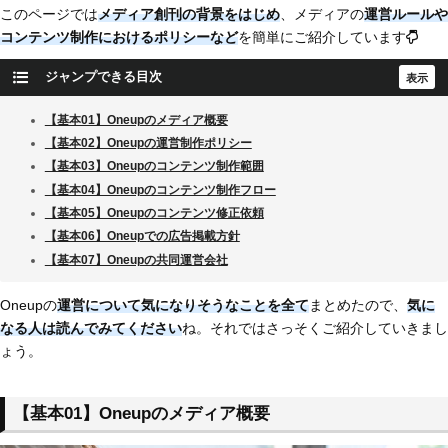
このページでは
メディア創刊の背景をはじめ
、メディアの
運営ルールや
コンテンツ制作におけるポリシーなど
を簡単にご紹介しています
ジャンプできる目次
【基本01】Oneupのメディア概要
【基本02】Oneupの運営制作ポリシー
【基本03】Oneupのコンテンツ制作範囲
【基本04】Oneupのコンテンツ制作フロー
【基本05】Oneupのコンテンツ修正依頼
【基本06】Oneupでの広告掲載方針
【基本07】Oneupの共同運営会社
Oneupの
運営について気になりそうなことを全て
まとめたので、
気に
なる人は読んでみてください
ね。それではさっそくご紹介していきまし
ょう。
【基本01】Oneupのメディア概要