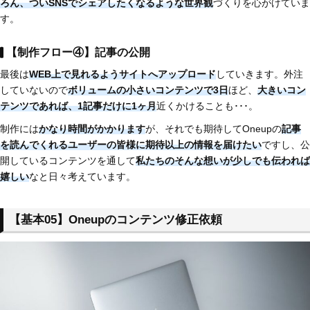
ろん、
ついSNSでシェアしたくなるような世界観
づくりを心がけていま
す。
【制作フロー④】記事の公開
最後は
WEB上で見れるようサイトへアップロード
していきます。外注
していないので
ボリュームの小さいコンテンツで3日
ほど、
大きいコン
テンツであれば、1記事だけに1ヶ月
近くかけることも･･･。
制作には
かなり時間がかかります
が、それでも期待してOneupの
記事
を読んでくれるユーザーの皆様に期待以上の情報を届けたい
ですし、公
開しているコンテンツを通して
私たちのそんな想いが少しでも伝われば
嬉しい
なと日々考えています。
【基本05】Oneupのコンテンツ修正依頼