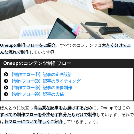
Oneupの制作フローをご紹介
。すべてのコンテンツは
大きく分けてこ
んな流れで制作
しています
Oneupのコンテンツ制作フロー
【制作フロー①】記事の企画設計
【制作フロー②】記事のライティング
【制作フロー③】記事の画像制作
【制作フロー④】記事の入稿
ほんとうに役立つ
高品質な記事をお届けするため
に、Oneupではこの
すべての制作フローを外注せず自分たちだけで制作
しています。それで
は
各フローについて詳しくご紹介
していきましょう。