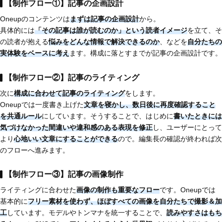
【制作フロー①】記事の企画設計
Oneupのコンテンツは
まずは記事の企画設計
から。
具体的には
「その記事は誰が読むのか」という読者イメージ
を立て、そ
の読者が抱える
悩みをどんな情報で解決できるのか
、などを
自分たちの
実体験をベースに考え
ます。構成に落とすまでが記事の企画設計です。
【制作フロー②】記事のライティング
次に
構成に合わせて記事のライティング
をします。
Oneupでは一度書き上げた
文章を寝かし、数日後に再度確認すること
を共通ルール
にしています。そうすることで、はじめに
書いたときには
気づけなかった間違いや違和感のある表現を修正
し、ユーザーにとって
より
心地いい文章にすることができる
ので。編集長の確認が終われば次
のフローへ進みます。
【制作フロー③】記事の画像制作
ライティングに合わせた
画像の制作も重要なフロー
です。Oneupでは
基本的に
フリー素材を使わず、ほぼすべての画像を自分たちで撮影＆加
工
しています。モデルやトンマナを統一することで、
読みやすさはもち