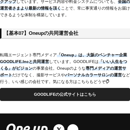
クアップ
しています。サービス内容や料金システムについても、
全
国
の
運営者さまより最新の情報を頂く
ことで、常に事実通りの情報をお届け
できるような体制を構築しています。
【基本07
】Oneupの共同運営会社
転職エージェント専門メディア
「Oneup」は、大阪のベンチャー企業
GOODLIFE.Incと共同運営
しています。GOODLIFEは
「いい人生をつ
くる」がビジョン
の事業会社。Oneupのような
専門メディアの運営サ
ポート
だけでなく、撮影サービスや
パーソナルカラーサロンの運営
など
行う、いい感じの会社です。気になる方はこちらもどうぞ
GOODLIFEの公式サイトはこちら