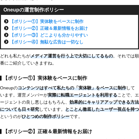
Oneupの運営制作ポリシー
【ポリシー①】実体験をベースに制作
【ポリシー②】正確＆最新情報をお届け
【ポリシー③】どこよりも分かりやすい
【ポリシー④】無駄な広告は一切なし
どれも私たちが
メディア運営を行う上で大切にしてるもの
。それでは順
番にご紹介していきますね。
【ポリシー①】実体験をベースに制作
Oneupの
コンテンツはすべて
私たちの「実体験」をベースに制作
して
います。運営メンバーが
実際に転職エージェントを利用する
ことで、エ
ージェントの良し悪しはもちろん、
効果的にキャリアアップできる方法
についても日々研究
しています。
とことん徹底したユーザー視点を持つ
というのが
ひとつめの制作ポリシー
です。
【ポリシー②】正確＆最新情報をお届け