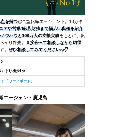
拠点を持つ
総合型転職エージェント。13万件
ジニアや営業/経理/財務まで幅広い職種を紹介
のノウハウと100万人の支援実績
をもとに、転
っかり伴走。
直接会って相談しながら納得
す。
ぜひ相談してみてください
ね
イン
駅」より徒歩1分
ント「ワークポート」
 転職エージェント鹿児島