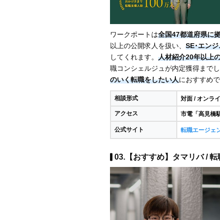
ワークポートは
全国47都道府県に
以上の公開求人を扱い、
SE･エン
してくれます。
人材紹介20年以上
職コンシェルジュが内定獲得までし
のいく転職をしたい人
におすすめで
相談形式
対面 / オンラ
アクセス
市電「高見橋
公式サイト
転職エージェ
03.【おすすめ】タマリバ /