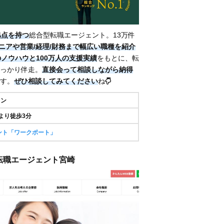
拠点を持つ
総合型転職エージェント。13万件
ジニアや営業/経理/財務まで幅広い職種を紹介
のノウハウと100万人の支援実績
をもとに、転
っかり伴走。
直接会って相談しながら納得
す。
ぜひ相談してみてください
ね
イン
より徒歩3分
ント「ワークポート」
/ 転職エージェント宮崎