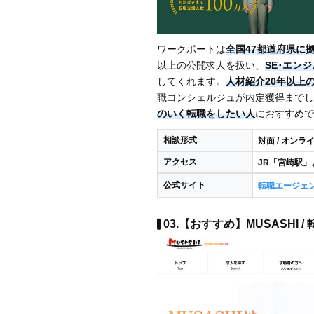
ワークポートは
全国47都道府県に
以上の公開求人を扱い、
SE･エン
してくれます。
人材紹介20年以上
職コンシェルジュが内定獲得までし
のいく転職をしたい人
におすすめで
相談形式
対面 / オンラ
アクセス
JR「宮崎駅」
公式サイト
転職エージェ
03.【おすすめ】MUSASHI 