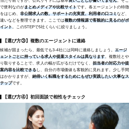
当たり前ですが、公式サイトには基本
良いことしか書いてません
。そこ
で便利なのが
まとめメディアや比較サイト
です。各エージェントの特徴
をはじめ、
非公開求人の数、サポートの充実度、利用者の口コミ
など、
違いなどを整理できます。ここでは
複数の情報源で客観的に見るのがポ
イント
。このSTEPで5社くらいに絞りましょう。
【選び方③】複数のエージェントに連絡
候補が固まったら、最低でも3-4社には同時に連絡しましょう。
エージ
ェントごとに持っている求人や提案スタイルは異なります
。複数社とや
り取りすることで、求人の幅が広がるだけでなく、
担当者の対応力や提
案内容を比較
できる
し、自分の市場価値も客観的に見れます。少し手間
はかかりますが、
納得いく転職をするためにもぜひ実践したい大事なス
テップ
です。
【選び方④】初回面談で相性をチェック