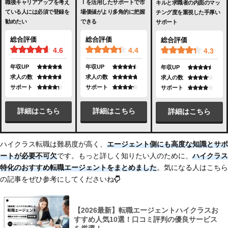
職後キャリアアップを考え
Ｉを活用したサポートで市
キルと求職者の内面のマッ
ている人には必須で登録を
場価値がより多角的に把握
チング度を重視した手厚い
勧めたい
できる
サポート
総合評価
総合評価
総合評価
4.6
4.4
4.3
年収UP
年収UP
年収UP
求人の数
求人の数
求人の数
サポート
サポート
サポート
詳細はこちら
詳細はこちら
詳細はこちら
ハイクラス転職は難易度が高く、
エージェント側にも高度な知識とサポ
ートが必要不可欠
です。もっと詳しく知りたい人のために、
ハイクラス
特化のおすすめ転職エージェントをまとめました
。気になる人はこちら
の記事をぜひ参考にしてくださいね
【2026最新】転職エージェントハイクラスお
すすめ人気10選！口コミ評判の優良サービス