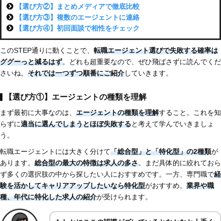
【選び方②】まとめメディアで徹底比較
【選び方③】複数のエージェントに連絡
【選び方④】初回面談で相性をチェック
このSTEP通りに動くことで、
転職エージェント選びで失敗する確率は
ググーっと減るはず
。どれも超重要なので、ぜひ飛ばさずに読んでくだ
さいね。
それでは一つずつ順番にご紹介
していきます。
【選び方①】エージェントの種類を理解
まず最初に大事なのは、
エージェントの種類を理解
すること。これを知
らずに
適当に選んでしまうとほぼ失敗する
と考えて学んでいきましょ
う。
転職エージェントには大きく分けて
「総合型」と「特化型」の2種類
が
あります。
総合型の最大の特徴は求人の多さ
。まだ具体的に絞れておら
ず多くの選択肢の中から探したい人におすすめです。一方、専門職で
経
験を活かしてキャリアアップしたいなら特化型
がおすすめ。
業界や職
種、年代に特化した求人の紹介
が受けられます。