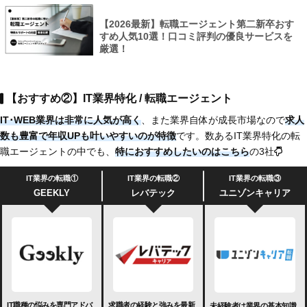
【2026最新】転職エージェント第二新卒おす
すめ人気10選！口コミ評判の優良サービスを
厳選！
【おすすめ②】IT業界特化 / 転職エージェント
IT･WEB業界は非常に人気が高く
、また業界自体が成長市場なので
求人
数も豊富で
年収UPも叶いやすいのが特徴
です。数あるIT業界特化の転
職エージェントの中でも、
特におすすめしたいのは
こちら
の3社
IT業界の転職①
IT業界の転職②
IT業界の転職③
GEEKLY
レバテック
ユニゾンキャリア
IT職種の悩みを専門アドバ
求職者の経験と強みを最新
未経験者は業界の基本知識