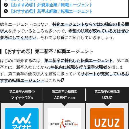
【おすすめ④】外資系企業 / 転職エージェント
【おすすめ⑤】若手未経験 / 転職エージェント
総合エージェントにはない、
特化エージェントならではの独自の非公開
求人
を持っているところも多いので、
希望の領域が絞れている方はぜひ
参考にしてください
。それでは順番にご紹介していきましょう。
【おすすめ①】第二新卒 / 転職エージェント
はじめに紹介するのは、
第二新卒に特化した転職エージェント
。第二新
卒とは、新卒入社してから
3年以内に転職を行う若手求職者
を指しま
す。第二新卒の優良求人を豊富に扱っていて
サポートが充実
しているお
すすめ転職エージェント
はこちら
第二新卒の転職①
第二新卒の転職②
第二新卒の転職③
マイナビ20’s
AGENT neo
UZUZ