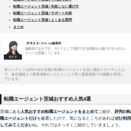
転職エージェント茨城 / 失敗しない選び方
転職エージェント茨城 / サポート内容
転職エージェント茨城 / よくある質問
まとめ
杉本まき/ One up編集部
編集長のまきです。ガイドとして信頼できる情報をお届けするためコン
テンツを監修しています。
本コンテンツはOne upが全国の転職エージェントを先に独自リサーチした上
で、各店舗様より変更情報をいただくことで常に最新情報での掲載を実現し
ています。
転職エージェント茨城おすすめ人気4選
茨城にある
人気おすすめ転職エージェントをまとめて
ご紹介。
評判の転
職エージェントだけ
を厳選したので、気になるところがあれば
ぜひ利用
してみてください
ね。それではさっそくご紹介していきましょう。