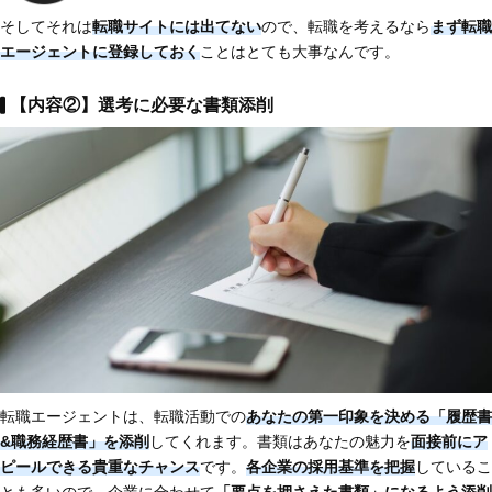
そしてそれは
転職サイトには出てない
ので、転職を考えるなら
まず転職
エージェントに登録しておく
ことはとても大事なんです。
【内容②】選考に必要な書類添削
転職エージェントは、転職活動での
あなたの第一印象を決める「履歴書
&職務経歴書」を添削
してくれます。書類はあなたの魅力を
面接前にア
ピールできる貴重なチャンス
です。
各企業の採用基準を把握
しているこ
とも多いので、企業に合わせて
「要点を押さえた書類」になるよう添削