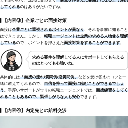
してくれる
のはありがたいですね。
【内容③】企業ごとの面接対策
面接は
企業ごとに重視されるポイントが異なり
、それを事前に知ること
はできません。しかし、
転職エージェントは企業の求める人物像を理解
している
ので、ポイントを押さえた
面接対策をすることができます
。
求める要件を理解してる人にサポートしてもらえる
のはとっても心強いね。
具体的には
「面接の流れ/質問例/逆質問例」
などを受け答えのコツと一
緒に教えてくれるので、
自信を持って面接に臨むことができるでしょ
う
。手厚いサポートがウリの転職エージェントでは、
面接練習をしてく
れることもあるので、緊張しがちな人も安心
できます。
【内容④】内定先との給料交渉