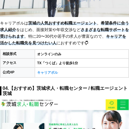
キャリアボルは
茨城の人気おすすめ転職エージェント
。
希望条件に合う
求人紹介
をはじめ、面接対策や年収交渉など
さまざまな転職サポートを
受けられます
。特に20〜30代や若手の求人が豊富なので、
キャリアを
活かした転職先を見つけたい人
におすすめです
相談形式
オンラインのみ
アクセス
TX「つくば」より徒歩1分
公式HP
キャリアボル
04.【おすすめ】茨城求人・転職センター / 転職エージェント
茨城