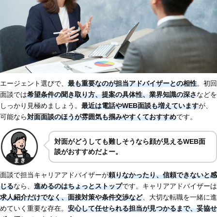
エージェント選びで、
最も重要なのが
担当アドバイザーとの相性
。初回
面談では
希望条件の聞き取り方、提案の具体性、業界知識の深さ
などを
しっかり見極めましょう。
最近は電話やWEB面談も増えています
が、
可能なら
対面面談のほうが雰囲気も掴みやすくておすすめ
です。
対面がどうしても難しそうなら顔が見えるWEB面
談がおすすめだよー。
面談で担当キャリアアドバイザーが
頼りなかったり、
信頼できないと感
じる
なら、
進めるのはちょっとストップ
です。キャリアアドバイザーは
求人紹介だけでなく、面接対策や条件交渉など
、大切な転職を一緒に進
めていく重要な存在。
安心して任せられる担当が見つかるまで、妥協せ