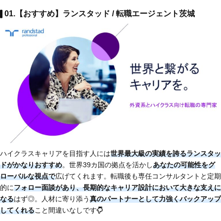
01.【おすすめ】ランスタッド / 転職エージェント茨城
ハイクラスキャリアを目指す人には
世界最大級の実績を誇るランスタッ
ドがかなりおすすめ
。世界39カ国の拠点を活かし
あなたの可能性をグ
ローバルな視点で
広げてくれます。転職後も専任コンサルタントと定期
的に
フォロー面談があり、長期的なキャリア設計において大きな支えに
なる
はず◎。人材に寄り添う
真のパートナーとして力強くバックアップ
してくれる
こと間違いなしです