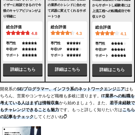
イザーに相談できるので今
の業界のトレンドに合わせ
からサポートし経験者には
後のキャリアビジョンがよ
て武器に変えてくれるサポ
上流工程への転職成功で年
り明確に
ートつき
収ＵＰ◎
総合評価
総合評価
総合評価
4.8
4.3
4.1
専門性
専門性
専門性
年収UP
年収UP
年収UP
サポート
サポート
サポート
詳細はこちら
詳細はこちら
詳細はこちら
開発系の
SE/プログラマー、インフラ系のネットワークエンジニア
はも
ちろん、営業やコンサルなど職種も多岐に渡ります。
IT業界への転職を
考えている人はまずは情報収集
から始めましょう。また、
若手未経験で
もチャレンジできることも魅力
です。もっと詳しく知りたい方は
こちら
の記事をチェック
してくださいね