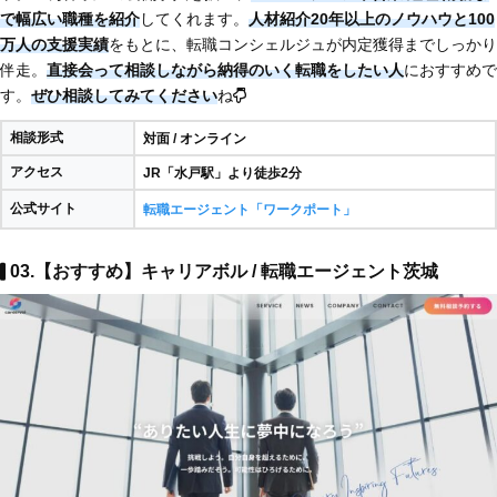
で幅広い職種を紹介
してくれます。
人材紹介20年以上のノウハウと100
万人の支援実績
をもとに、転職コンシェルジュが内定獲得までしっかり
伴走。
直接会って相談しながら納得のいく転職をしたい人
におすすめで
す。
ぜひ相談してみてください
ね
相談形式
対面 / オンライン
アクセス
JR「水戸駅」より徒歩2分
公式サイト
転職エージェント「ワークポート」
03.【おすすめ】キャリアボル / 転職エージェント茨城