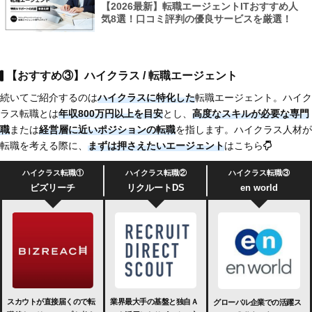
【2026最新】転職エージェントITおすすめ人
気8選！口コミ評判の優良サービスを厳選！
【おすすめ③】ハイクラス / 転職エージェント
続いてご紹介するのは
ハイクラスに特化した
転職エージェント。ハイク
ラス転職とは
年収800万円以上を目安
とし、
高度なスキルが必要な専門
職
または
経営層に近いポジションの転職
を指します。ハイクラス人材が
転職を考える際に、
まずは押さえたいエージェント
はこちら
ハイクラス転職①
ハイクラス転職②
ハイクラス転職③
ビズリーチ
リクルートDS
en world
スカウトが直接届くので転
業界最大手の基盤と独自Ａ
グローバル企業での活躍ス