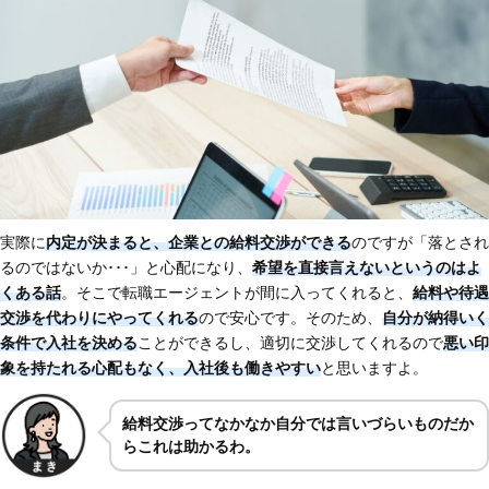
実際に
内定が決まると、企業との給料交渉ができる
のですが「落とされ
るのではないか･･･」と心配になり、
希望を直接言えないというのはよ
くある話
。そこで転職エージェントが間に入ってくれると、
給料や待遇
交渉を代わりにやってくれる
ので安心です。そのため、
自分が納得いく
条件で入社を決める
ことができるし、適切に交渉してくれるので
悪い印
象を持たれる心配もなく、入社後も働きやすい
と思いますよ。
給料交渉ってなかなか自分では言いづらいものだか
らこれは助かるわ。