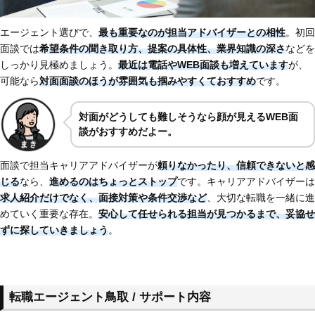
エージェント選びで、
最も重要なのが
担当アドバイザーとの相性
。初回
面談では
希望条件の聞き取り方、提案の具体性、業界知識の深さ
などを
しっかり見極めましょう。
最近は電話やWEB面談も増えています
が、
可能なら
対面面談のほうが雰囲気も掴みやすくておすすめ
です。
対面がどうしても難しそうなら顔が見えるWEB面
談がおすすめだよー。
面談で担当キャリアアドバイザーが
頼りなかったり、
信頼できないと感
じる
なら、
進めるのはちょっとストップ
です。キャリアアドバイザーは
求人紹介だけでなく、面接対策や条件交渉など
、大切な転職を一緒に進
めていく重要な存在。
安心して任せられる担当が見つかるまで、妥協せ
ずに探していきましょう
。
転職エージェント鳥取 / サポート内容