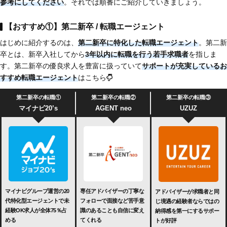
参考にしてください
。それでは順番にご紹介していきましょう。
【おすすめ①】第二新卒 / 転職エージェント
はじめに紹介するのは、
第二新卒に特化した転職エージェント
。第二新
卒とは、新卒入社してから
3年以内に転職を行う若手求職者
を指しま
す。第二新卒の優良求人を豊富に扱っていて
サポートが充実
しているお
すすめ転職エージェント
はこちら
第二新卒の転職①
第二新卒の転職②
第二新卒の転職③
マイナビ20’s
AGENT neo
UZUZ
マイナビグループ運営の20
専任アドバイザーの丁寧な
アドバイザーが求職者と同
代特化型エージェントで未
フォローで面接など苦手意
じ境遇の経験者ならではの
経験OK求人が全体75％占
識のあることも自信に変え
納得感を第一にするサポー
める
てくれる
トが好評