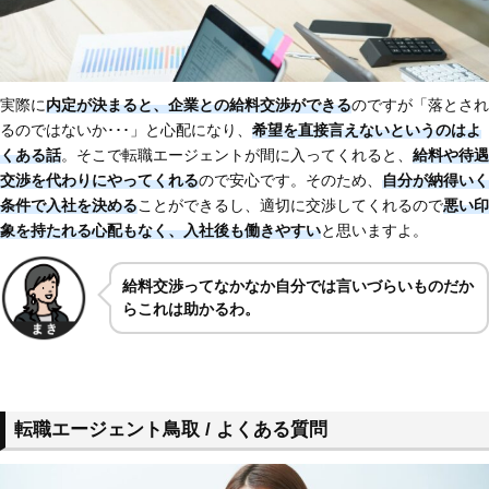
実際に
内定が決まると、企業との給料交渉ができる
のですが「落とされ
るのではないか･･･」と心配になり、
希望を直接言えないというのはよ
くある話
。そこで転職エージェントが間に入ってくれると、
給料や待遇
交渉を代わりにやってくれる
ので安心です。そのため、
自分が納得いく
条件で入社を決める
ことができるし、適切に交渉してくれるので
悪い印
象を持たれる心配もなく、入社後も働きやすい
と思いますよ。
給料交渉ってなかなか自分では言いづらいものだか
らこれは助かるわ。
転職エージェント鳥取 / よくある質問