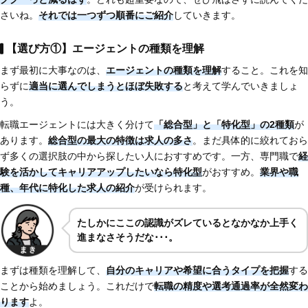
さいね。
それでは一つずつ順番にご紹介
していきます。
【選び方①】エージェントの種類を理解
まず最初に大事なのは、
エージェントの種類を理解
すること。これを知
らずに
適当に選んでしまうとほぼ失敗する
と考えて学んでいきましょ
う。
転職エージェントには大きく分けて
「総合型」と「特化型」の2種類
が
あります。
総合型の最大の特徴は求人の多さ
。まだ具体的に絞れておら
ず多くの選択肢の中から探したい人におすすめです。一方、専門職で
経
験を活かしてキャリアアップしたいなら特化型
がおすすめ。
業界や職
種、年代に特化した求人の紹介
が受けられます。
たしかにここの認識がズレているとなかなか上手く
進まなさそうだな･･･。
まずは種類を理解して、
自分のキャリアや希望に合うタイプを把握
する
ことから始めましょう。これだけで
転職の精度や選考通過率が全然変わ
ります
よ。