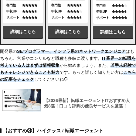
専門性
専門性
専門性
年収UP
年収UP
年収UP
サポート
サポート
サポート
詳細はこちら
詳細はこちら
詳細はこちら
開発系の
SE/プログラマー、インフラ系のネットワークエンジニア
はも
ちろん、営業やコンサルなど職種も多岐に渡ります。
IT業界への転職を
考えている人はまずは情報収集
から始めましょう。また、
若手未経験で
もチャレンジできることも魅力
です。もっと詳しく知りたい方は
こちら
の記事をチェック
してくださいね
【2026最新】転職エージェントITおすすめ人
気8選！口コミ評判の優良サービスを厳選！
【おすすめ③】ハイクラス / 転職エージェント