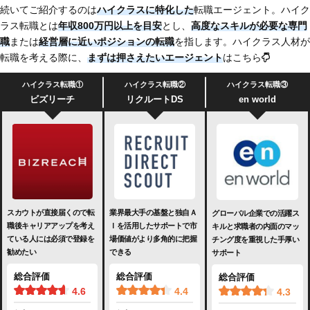
続いてご紹介するのは
ハイクラスに特化した
転職エージェント。ハイク
ラス転職とは
年収800万円以上を目安
とし、
高度なスキルが必要な専門
職
または
経営層に近いポジションの転職
を指します。ハイクラス人材が
転職を考える際に、
まずは押さえたいエージェント
はこちら
ハイクラス転職①
ハイクラス転職②
ハイクラス転職③
ビズリーチ
リクルートDS
en world
スカウトが直接届くので転
業界最大手の基盤と独自Ａ
グローバル企業での活躍ス
職後キャリアアップを考え
Ｉを活用したサポートで市
キルと求職者の内面のマッ
ている人には必須で登録を
場価値がより多角的に把握
チング度を重視した手厚い
勧めたい
できる
サポート
総合評価
総合評価
総合評価
4.6
4.4
4.3