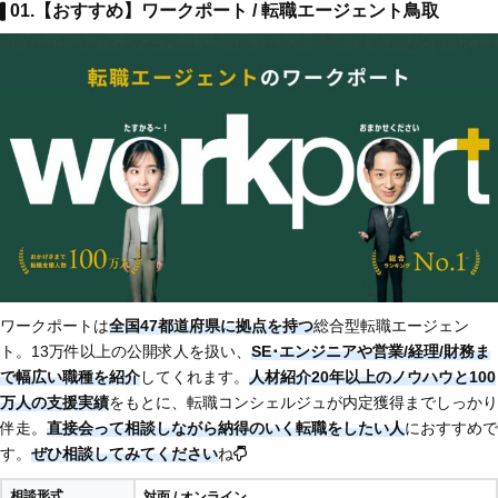
01.【おすすめ】ワークポート / 転職エージェント鳥取
ワークポートは
全国47都道府県に拠点を持つ
総合型転職エージェン
ト。13万件以上の公開求人を扱い、
SE･エンジニアや営業/経理/財務ま
で幅広い職種を紹介
してくれます。
人材紹介20年以上のノウハウと100
万人の支援実績
をもとに、転職コンシェルジュが内定獲得までしっかり
伴走。
直接会って相談しながら納得のいく転職をしたい人
におすすめで
す。
ぜひ相談してみてください
ね
相談形式
対面 / オンライン