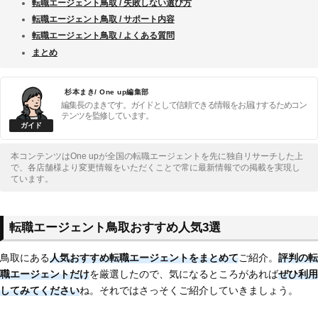
転職エージェント鳥取 / 失敗しない選び方
転職エージェント鳥取 / サポート内容
転職エージェント鳥取 / よくある質問
まとめ
杉本まき/ One up編集部
編集長のまきです。ガイドとして信頼できる情報をお届けするためコン
テンツを監修しています。
本コンテンツはOne upが全国の転職エージェントを先に独自リサーチした上
で、各店舗様より変更情報をいただくことで常に最新情報での掲載を実現し
ています。
転職エージェント鳥取おすすめ人気3選
鳥取にある
人気おすすめ転職エージェントをまとめて
ご紹介。
評判の転
職エージェントだけ
を厳選したので、気になるところがあれば
ぜひ利用
してみてください
ね。それではさっそくご紹介していきましょう。