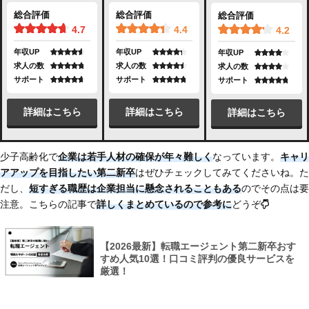
総合評価
総合評価
総合評価
4.7
4.4
4.2
年収UP
年収UP
年収UP
求人の数
求人の数
求人の数
サポート
サポート
サポート
詳細はこちら
詳細はこちら
詳細はこちら
少子高齢化で
企業は若手人材の確保が年々難しく
なっています。
キャリ
アアップを目指したい第二新卒
はぜひチェックしてみてくださいね。た
だし、
短すぎる職歴は企業担当に懸念されることもある
のでその点は要
注意。こちらの記事で
詳しくまとめている
ので参考に
どうぞ
【2026最新】転職エージェント第二新卒おす
すめ人気10選！口コミ評判の優良サービスを
厳選！