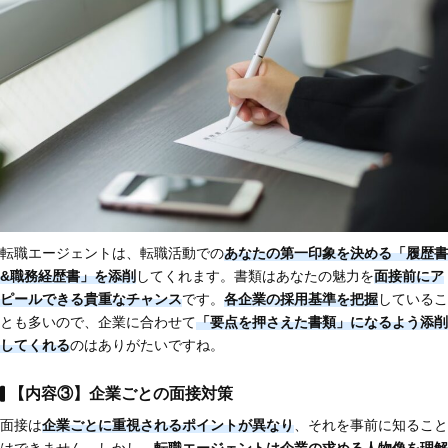
転職エージェントは、転職活動での
あなたの第一印象を決める「履歴書
&職務経歴書」を添削
してくれます。書類はあなたの魅力を
面接前にア
ピールできる貴重なチャンス
です。
各企業の採用基準を把握
しているこ
とも多いので、企業に合わせて
「要点を押さえた書類」になるよう添削
してくれる
のはありがたいですね。
【内容③】企業ごとの面接対策
面接は
企業ごとに重視されるポイントが異なり
、それを事前に知ること
はできません。しかし、
転職エージェントは企業の求める人物像を理解