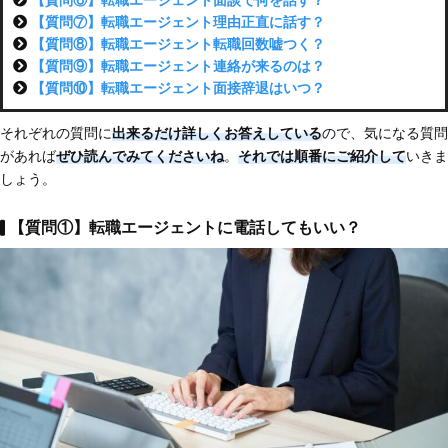
【質問⑥】転職エージェント面談で何を話す？
【質問⑦】転職エージェント理由正直に話す？
【質問⑧】転職エージェント転職回数嘘つく？
【質問⑨】転職エージェント連絡が来るのは？
【質問⑩】転職エージェント面接辞退はいつ？
それぞれの質問に
出来るだけ詳しくお答えしている
ので、気になる質問
があれば
ぜひ読んでみてくださいね
。
それでは順番にご紹介して
いきま
しょう。
【質問①】転職エージェントに電話してもいい？