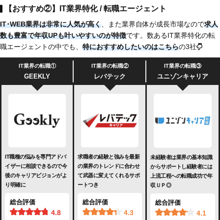
【おすすめ②】IT業界特化 / 転職エージェント
IT･WEB業界は非常に人気が高く
、また業界自体が成長市場なので
求人
数も豊富で
年収UPも叶いやすいのが特徴
です。数あるIT業界特化の転
職エージェントの中でも、
特におすすめしたいのは
こちら
の3社
IT業界の転職①
IT業界の転職②
IT業界の転職③
GEEKLY
レバテック
ユニゾンキャリア
IT職種の悩みを専門アドバ
求職者の経験と強みを最新
未経験者は業界の基本知識
イザーに相談できるので今
の業界のトレンドに合わせ
からサポートし経験者には
後のキャリアビジョンがよ
て武器に変えてくれるサポ
上流工程への転職成功で年
り明確に
ートつき
収ＵＰ◎
総合評価
総合評価
総合評価
4.8
4.3
4.1