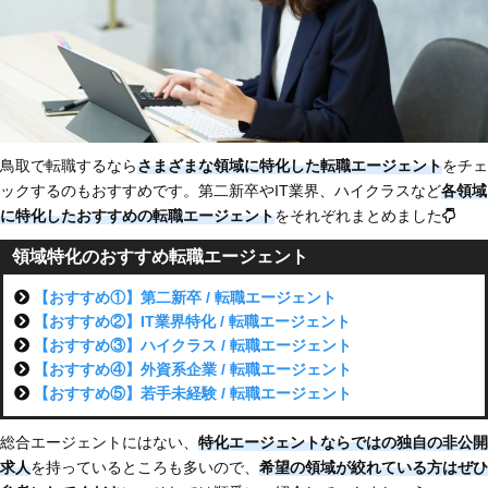
鳥取で転職するなら
さまざまな領域に特化した転職エージェント
をチェ
ックするのもおすすめです。第二新卒やIT業界、ハイクラスなど
各領域
に特化した
おすすめの転職エージェント
をそれぞれまとめました
領域特化のおすすめ転職エージェント
【おすすめ①】第二新卒 / 転職エージェント
【おすすめ②】IT業界特化 / 転職エージェント
【おすすめ③】ハイクラス / 転職エージェント
【おすすめ④】外資系企業 / 転職エージェント
【おすすめ⑤】若手未経験 / 転職エージェント
総合エージェントにはない、
特化エージェントならではの独自の非公開
求人
を持っているところも多いので、
希望の領域が絞れている方はぜひ