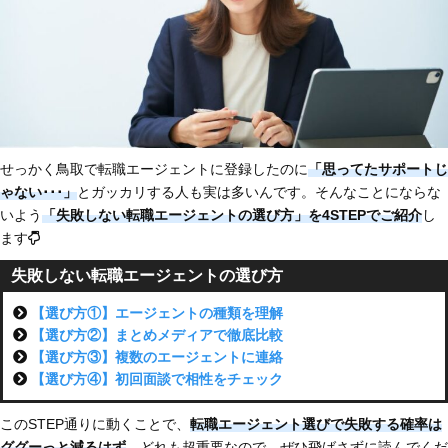
せっかく鳥取で転職エージェントに登録したのに
「思ってたサポートじ
ゃない
･･･」
とガッカリする人も実は多いんです。そんなことにならな
いよう
「失敗しない転職エージェントの選び方」を4STEPでご紹介
し
ます
失敗しない転職エージェントの選び方
【選び方①】エージェントの種類を理解
【選び方②】まとめメディアで徹底比較
【選び方③】複数のエージェントに連絡
【選び方④】初回面談で相性をチェック
このSTEP通りに動くことで、
転職エージェント選びで失敗する確率は
ググーっと減るはず
。どれも超重要なので、ぜひ飛ばさずに読んでくだ