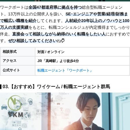
ワークポートは
全国47都道府県に拠点を持つ
総合型転職エージェン
ト。13万件以上の公開求人を扱い、
SE･エンジニアや営業/経理/財務ま
で幅広い職種を紹介
してくれます。
人材紹介20年以上のノウハウと100
万人の支援実績
をもとに、転職コンシェルジュが内定獲得までしっかり
伴走。
直接会って相談しながら納得のいく転職をしたい人
におすすめで
す。
ぜひ相談してみてください
ね
相談形式
対面 / オンライン
アクセス
JR「高崎駅」より徒歩4分
公式サイト
転職エージェント「ワークポート」
03.【おすすめ】ワイケーム / 転職エージェント群馬