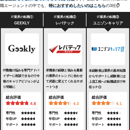
職エージェントの中でも、
特におすすめしたいのは
こちら
の3社
IT業界の転職①
IT業界の転職②
IT業界の転職③
GEEKLY
レバテック
ユニゾンキャリア
IT職種の悩みを専門アドバ
求職者の経験と強みを最新
未経験者は業界の基本知識
イザーに相談できるので今
の業界のトレンドに合わせ
からサポートし経験者には
後のキャリアビジョンがよ
て武器に変えてくれるサポ
上流工程への転職成功で年
り明確に
ートつき
収ＵＰ◎
総合評価
総合評価
総合評価
4.8
4.3
4.1
専門性
専門性
専門性
年収UP
年収UP
年収UP
サポート
サポート
サポート