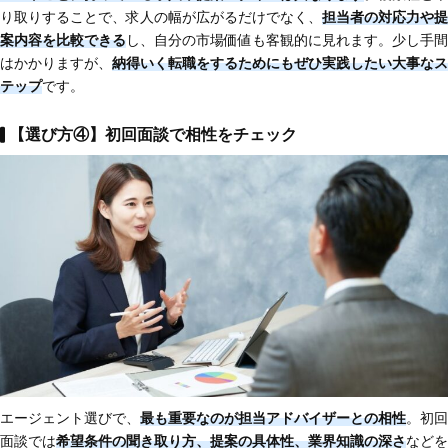
り取りすることで、求人の幅が広がるだけでなく、
担当者の対応力や提
案内容を比較
できる
し、自分の市場価値も客観的に見れます。少し手間
はかかりますが、
納得いく転職をするためにもぜひ実践したい大事なス
テップ
です。
【選び方④】初回面談で相性をチェック
エージェント選びで、
最も重要なのが
担当アドバイザーとの相性
。初回
面談では
希望条件の聞き取り方、提案の具体性、業界知識の深さ
などを