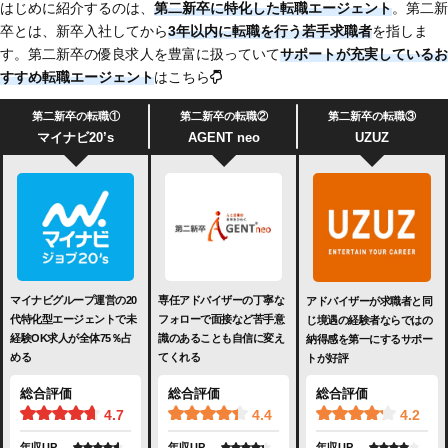
はじめに紹介するのは、
第二新卒に特化した転職エージェント
。第二新
卒とは、新卒入社してから
3年以内に転職を行う若手求職者
を指しま
す。第二新卒の優良求人を豊富に扱っていて
サポートが充実
しているお
すすめ転職エージェント
はこちら
第二新卒の転職①
第二新卒の転職②
第二新卒の転職③
マイナビ20’s
AGENT neo
UZUZ
マイナビグループ運営の20
専任アドバイザーの丁寧な
アドバイザーが求職者と同
代特化型エージェントで未
フォローで面接など苦手意
じ境遇の経験者ならではの
経験OK求人が全体75％占
識のあることも自信に変え
納得感を第一にするサポー
める
てくれる
トが好評
総合評価
総合評価
総合評価
4.7
4.4
4.2
年収UP
年収UP
年収UP