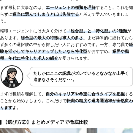
まず最初に大事なのは、
エージェントの種類を理解
すること。これを知
らずに
適当に選んでしまうとほぼ失敗する
と考えて学んでいきましょ
う。
転職エージェントには大きく分けて
「総合型」と「特化型」の2種類
が
あります。
総合型の最大の特徴は求人の多さ
。まだ具体的に絞れておら
ず多くの選択肢の中から探したい人におすすめです。一方、専門職で
経
験を活かしてキャリアアップしたいなら特化型
がおすすめ。
業界や職
種、年代に特化した求人の紹介
が受けられます。
たしかにここの認識がズレているとなかなか上手く
進まなさそうだな･･･。
まずは種類を理解して、
自分のキャリアや希望に合うタイプを把握
する
ことから始めましょう。これだけで
転職の精度や選考通過率が全然変わ
ります
よ。
【選び方②】まとめメディアで徹底比較