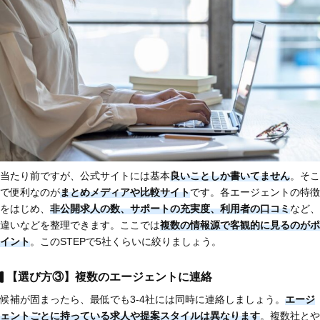
当たり前ですが、公式サイトには基本
良いことしか書いてません
。そこ
で便利なのが
まとめメディアや比較サイト
です。各エージェントの特徴
をはじめ、
非公開求人の数、サポートの充実度、利用者の口コミ
など、
違いなどを整理できます。ここでは
複数の情報源で客観的に見るのがポ
イント
。このSTEPで5社くらいに絞りましょう。
【選び方③】複数のエージェントに連絡
候補が固まったら、最低でも3-4社には同時に連絡しましょう。
エージ
ェントごとに持っている求人や提案スタイルは異なります
。複数社とや