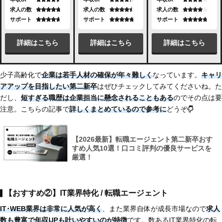
求人の数
求人の数
求人の数
サポート
サポート
サポート
詳細はこちら
詳細はこちら
詳細はこちら
少子高齢化で
企業は若手人材の確保が年々難しく
なっています。
キャリ
アアップを目指したい第二新卒
はぜひチェックしてみてくださいね。た
だし、
短すぎる職歴は企業担当に懸念されることもある
のでその点は要
注意。こちらの記事で
詳しくまとめている
ので参考に
どうぞ
【2026最新】転職エージェント第二新卒おす
すめ人気10選！口コミ評判の優良サービスを
厳選！
【おすすめ②】IT業界特化 / 転職エージェント
IT･WEB業界は非常に人気が高く
、また業界自体が成長市場なので
求人
数も豊富で
年収UPも叶いやすいのが特徴
です。数あるIT業界特化の転