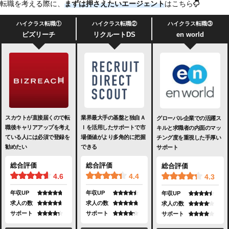
転職を考える際に、
まずは押さえたいエージェント
はこちら
ハイクラス転職①
ハイクラス転職②
ハイクラス転職③
ビズリーチ
リクルートDS
en world
スカウトが直接届くので転
業界最大手の基盤と独自Ａ
グローバル企業での活躍ス
職後キャリアアップを考え
Ｉを活用したサポートで市
キルと求職者の内面のマッ
ている人には必須で登録を
場価値がより多角的に把握
チング度を重視した手厚い
勧めたい
できる
サポート
総合評価
総合評価
総合評価
4.6
4.4
4.3
年収UP
年収UP
年収UP
求人の数
求人の数
求人の数
サポート
サポート
サポート