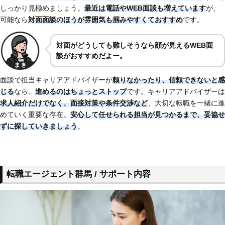
しっかり見極めましょう。
最近は電話やWEB面談も増えています
が、
可能なら
対面面談のほうが雰囲気も掴みやすくておすすめ
です。
対面がどうしても難しそうなら顔が見えるWEB面
談がおすすめだよー。
面談で担当キャリアアドバイザーが
頼りなかったり、
信頼できないと感
じる
なら、
進めるのはちょっとストップ
です。キャリアアドバイザーは
求人紹介だけでなく、面接対策や条件交渉など
、大切な転職を一緒に進
めていく重要な存在。
安心して任せられる担当が見つかるまで、妥協せ
ずに探していきましょう
。
転職エージェント群馬 / サポート内容