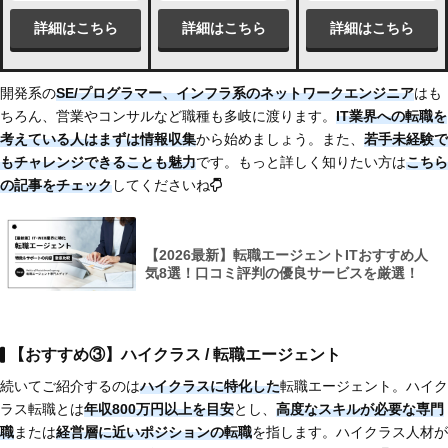
詳細はこちら
詳細はこちら
詳細はこちら
開発系の
SE/プログラマー、インフラ系のネットワークエンジニア
はも
ちろん、営業やコンサルなど職種も多岐に渡ります。
IT業界への転職を
考えている人はまずは情報収集
から始めましょう。また、
若手未経験で
もチャレンジできることも魅力
です。もっと詳しく知りたい方は
こちら
の記事をチェック
してくださいね
【2026最新】転職エージェントITおすすめ人
気8選！口コミ評判の優良サービスを厳選！
【おすすめ③】ハイクラス / 転職エージェント
続いてご紹介するのは
ハイクラスに特化した
転職エージェント。ハイク
ラス転職とは
年収800万円以上を目安
とし、
高度なスキルが必要な専門
職
または
経営層に近いポジションの転職
を指します。ハイクラス人材が