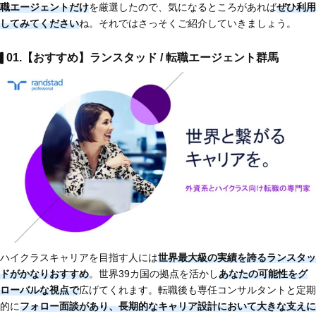
職エージェントだけ
を厳選したので、気になるところがあれば
ぜひ利用
してみてください
ね。それではさっそくご紹介していきましょう。
01.【おすすめ】ランスタッド / 転職エージェント群馬
ハイクラスキャリアを目指す人には
世界最大級の実績を誇るランスタッ
ドがかなりおすすめ
。世界39カ国の拠点を活かし
あなたの可能性をグ
ローバルな視点で
広げてくれます。転職後も専任コンサルタントと定期
的に
フォロー面談があり、長期的なキャリア設計において大きな支えに