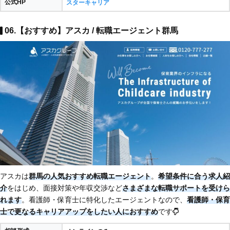
公式HP
スターキャリア
06.【おすすめ】アスカ / 転職エージェント群馬
アスカは
群馬の人気おすすめ転職エージェント
。
希望条件に合う求人紹
介
をはじめ、面接対策や年収交渉など
さまざまな転職サポートを受けら
れます
。看護師・保育士に特化したエージェントなので、
看護師・保育
士で更なるキャリアアップをしたい人におすすめ
です