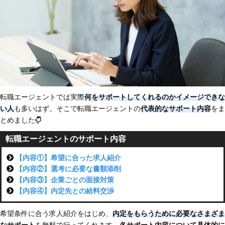
転職エージェントでは実際
何をサポートしてくれるのかイメージできな
い人
も多いはず。そこで転職エージェントの
代表的なサポート内容
をま
とめました
転職エージェントのサポート内容
【内容①】希望に合った求人紹介
【内容②】選考に必要な書類添削
【内容③】企業ごとの面接対策
【内容④】内定先との給料交渉
希望条件に合う求人紹介をはじめ、
内定をもらうために必要なさまざま
なサポート
を無料で行ってくれます。
各サポート内容について具体的に