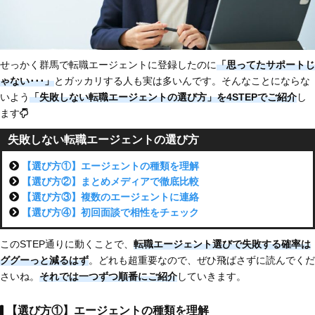
せっかく群馬で転職エージェントに登録したのに
「思ってたサポートじ
ゃない
･･･」
とガッカリする人も実は多いんです。そんなことにならな
いよう
「失敗しない転職エージェントの選び方」を4STEPでご紹介
し
ます
失敗しない転職エージェントの選び方
【選び方①】エージェントの種類を理解
【選び方②】まとめメディアで徹底比較
【選び方③】複数のエージェントに連絡
【選び方④】初回面談で相性をチェック
このSTEP通りに動くことで、
転職エージェント選びで失敗する確率は
ググーっと減るはず
。どれも超重要なので、ぜひ飛ばさずに読んでくだ
さいね。
それでは一つずつ順番にご紹介
していきます。
【選び方①】エージェントの種類を理解