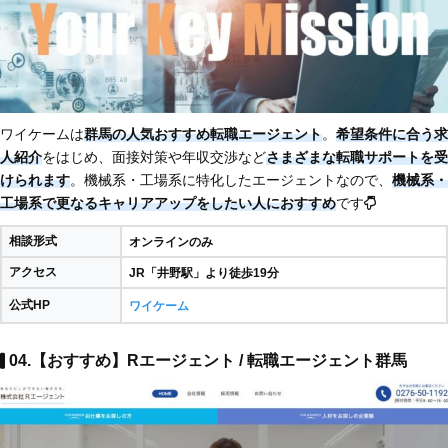
ワイケームは
群馬の人気おすすめ転職エージェント
。
希望条件に合う求
人紹介
をはじめ、面接対策や年収交渉など
さまざまな転職サポートを受
けられます
。機械系・工場系に特化したエージェントなので、
機械系・
工場系で更なるキャリアアップをしたい人におすすめ
です
相談形式
オンラインのみ
アクセス
JR「井野駅」より徒歩19分
公式HP
ワイケーム
04.【おすすめ】Rエージェント / 転職エージェント群馬