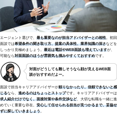
エージェント選びで、
最も重要なのが
担当アドバイザーとの相性
。初回
面談では
希望条件の聞き取り方、提案の具体性、業界知識の深さ
などを
しっかり見極めましょう。
最近は電話やWEB面談も増えています
が、
可能なら
対面面談のほうが雰囲気も掴みやすくておすすめ
です。
対面がどうしても難しそうなら顔が見えるWEB面
談がおすすめだよー。
面談で担当キャリアアドバイザーが
頼りなかったり、
信頼できないと感
じる
なら、
進めるのはちょっとストップ
です。キャリアアドバイザーは
求人紹介だけでなく、面接対策や条件交渉など
、大切な転職を一緒に進
めていく重要な存在。
安心して任せられる担当が見つかるまで、妥協せ
ずに探していきましょう
。