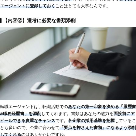
エージェントに登録しておく
ことはとても大事なんです。
【内容②】選考に必要な書類添削
転職エージェントは、転職活動での
あなたの第一印象を決める「履歴書
&職務経歴書」を添削
してくれます。書類はあなたの魅力を
面接前にア
ピールできる貴重なチャンス
です。
各企業の採用基準を把握
しているこ
とも多いので、企業に合わせて
「要点を押さえた書類」になるよう添削
してくれる
のはありがたいですね。