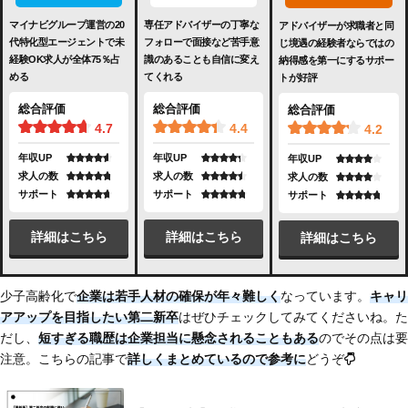
マイナビグループ運営の20
専任アドバイザーの丁寧な
アドバイザーが求職者と同
代特化型エージェントで未
フォローで面接など苦手意
じ境遇の経験者ならではの
経験OK求人が全体75％占
識のあることも自信に変え
納得感を第一にするサポー
める
てくれる
トが好評
総合評価
総合評価
総合評価
4.7
4.4
4.2
年収UP
年収UP
年収UP
求人の数
求人の数
求人の数
サポート
サポート
サポート
詳細はこちら
詳細はこちら
詳細はこちら
少子高齢化で
企業は若手人材の確保が年々難しく
なっています。
キャリ
アアップを目指したい第二新卒
はぜひチェックしてみてくださいね。た
だし、
短すぎる職歴は企業担当に懸念されることもある
のでその点は要
注意。こちらの記事で
詳しくまとめている
ので参考に
どうぞ