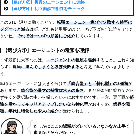
【選び方③】複数のエージェントに連絡
【選び方④】初回面談で相性をチェック
このSTEP通りに動くことで、
転職エージェント選びで失敗する確率は
ググーっと減るはず
。どれも超重要なので、ぜひ飛ばさずに読んでくだ
さいね。
それでは一つずつ順番にご紹介
していきます。
【選び方①】エージェントの種類を理解
まず最初に大事なのは、
エージェントの種類を理解
すること。これを知
らずに
適当に選んでしまうとほぼ失敗する
と考えて学んでいきましょ
う。
転職エージェントには大きく分けて
「総合型」と「特化型」の2種類
が
あります。
総合型の最大の特徴は求人の多さ
。まだ具体的に絞れておら
ず多くの選択肢の中から探したい人におすすめです。一方、専門職で
経
験を活かしてキャリアアップしたいなら特化型
がおすすめ。
業界や職
種、年代に特化した求人の紹介
が受けられます。
たしかにここの認識がズレているとなかなか上手く
進まなさそうだな･･･。