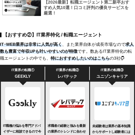
【2026最新】転職エージェント第二新卒おす
すめ人気10選！口コミ評判の優良サービスを
厳選！
【おすすめ②】IT業界特化 / 転職エージェント
IT･WEB業界は非常に人気が高く
、また業界自体が成長市場なので
求人
数も豊富で
年収UPも叶いやすいのが特徴
です。数あるIT業界特化の転
職エージェントの中でも、
特におすすめしたいのは
こちら
の3社
IT業界の転職①
IT業界の転職②
IT業界の転職③
GEEKLY
レバテック
ユニゾンキャリア
IT職種の悩みを専門アドバ
求職者の経験と強みを最新
未経験者は業界の基本知識
イザーに相談できるので今
の業界のトレンドに合わせ
からサポートし経験者には