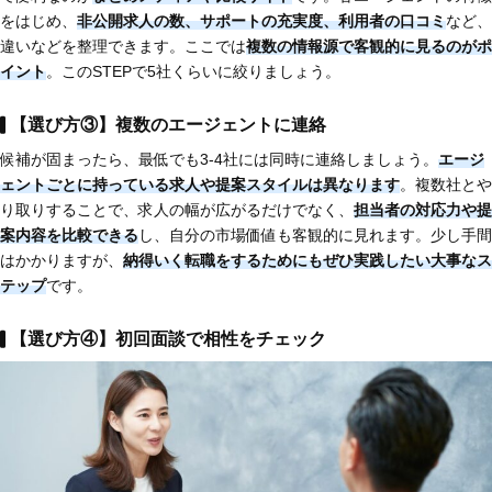
をはじめ、
非公開求人の数、サポートの充実度、利用者の口コミ
など、
違いなどを整理できます。ここでは
複数の情報源で客観的に見るのがポ
イント
。このSTEPで5社くらいに絞りましょう。
【選び方③】複数のエージェントに連絡
候補が固まったら、最低でも3-4社には同時に連絡しましょう。
エージ
ェントごとに持っている求人や提案スタイルは異なります
。複数社とや
り取りすることで、求人の幅が広がるだけでなく、
担当者の対応力や提
案内容を比較
できる
し、自分の市場価値も客観的に見れます。少し手間
はかかりますが、
納得いく転職をするためにもぜひ実践したい大事なス
テップ
です。
【選び方④】初回面談で相性をチェック