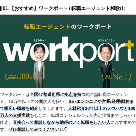
01.【おすすめ】ワークポート / 転職エージェント和歌山
ワークポートは
全国47都道府県に拠点を持つ
総合型転職エージェン
ト。13万件以上の公開求人を扱い、
SE･エンジニアや営業/経理/財務ま
で幅広い職種を紹介
してくれます。
人材紹介20年以上のノウハウと100
万人の支援実績
をもとに、転職コンシェルジュが内定獲得までしっかり
伴走。
直接会って相談しながら納得のいく転職をしたい人
におすすめで
す。
ぜひ相談してみてください
ね