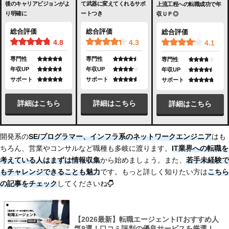
後のキャリアビジョンがよ
て武器に変えてくれるサポ
上流工程への転職成功で年
り明確に
ートつき
収ＵＰ◎
総合評価
総合評価
総合評価
4.8
4.3
4.1
専門性
専門性
専門性
年収UP
年収UP
年収UP
サポート
サポート
サポート
詳細はこちら
詳細はこちら
詳細はこちら
開発系の
SE/プログラマー、インフラ系のネットワークエンジニア
はも
ちろん、営業やコンサルなど職種も多岐に渡ります。
IT業界への転職を
考えている人はまずは情報収集
から始めましょう。また、
若手未経験で
もチャレンジできることも魅力
です。もっと詳しく知りたい方は
こちら
の記事をチェック
してくださいね
【2026最新】転職エージェントITおすすめ人
気8選！口コミ評判の優良サービスを厳選！