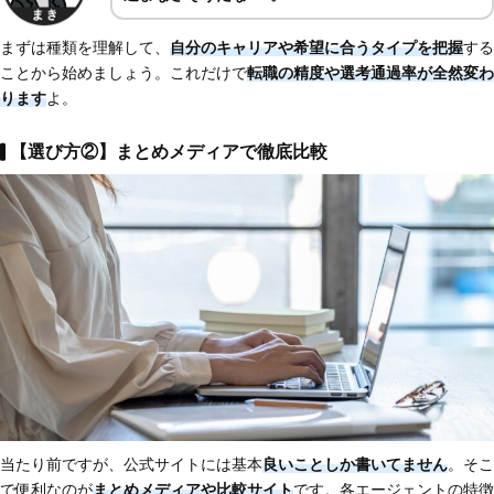
まずは種類を理解して、
自分のキャリアや希望に合うタイプを把握
する
ことから始めましょう。これだけで
転職の精度や選考通過率が全然変わ
ります
よ。
【選び方②】まとめメディアで徹底比較
当たり前ですが、公式サイトには基本
良いことしか書いてません
。そこ
で便利なのが
まとめメディアや比較サイト
です。各エージェントの特徴