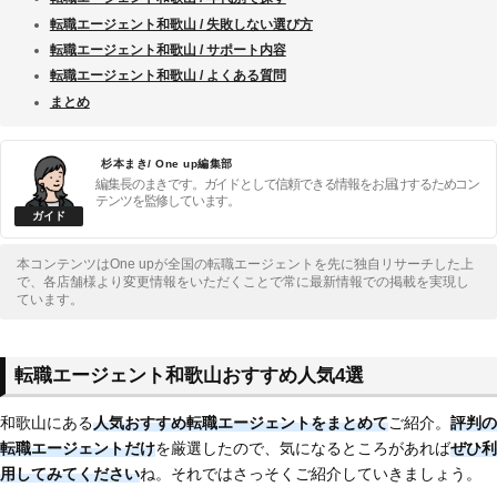
転職エージェント和歌山 / 失敗しない選び方
転職エージェント和歌山 / サポート内容
転職エージェント和歌山 / よくある質問
まとめ
杉本まき/ One up編集部
編集長のまきです。ガイドとして信頼できる情報をお届けするためコン
テンツを監修しています。
本コンテンツはOne upが全国の転職エージェントを先に独自リサーチした上
で、各店舗様より変更情報をいただくことで常に最新情報での掲載を実現し
ています。
転職エージェント和歌山おすすめ人気4選
和歌山にある
人気おすすめ転職エージェントをまとめて
ご紹介。
評判の
転職エージェントだけ
を厳選したので、気になるところがあれば
ぜひ利
用してみてください
ね。それではさっそくご紹介していきましょう。