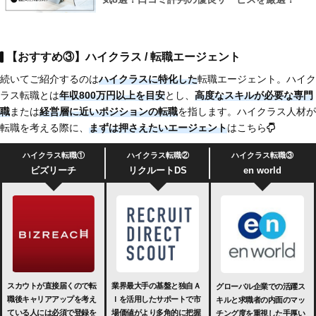
【おすすめ③】ハイクラス / 転職エージェント
続いてご紹介するのは
ハイクラスに特化した
転職エージェント。ハイク
ラス転職とは
年収800万円以上を目安
とし、
高度なスキルが必要な専門
職
または
経営層に近いポジションの転職
を指します。ハイクラス人材が
転職を考える際に、
まずは押さえたいエージェント
はこちら
ハイクラス転職①
ハイクラス転職②
ハイクラス転職③
ビズリーチ
リクルートDS
en world
スカウトが直接届くので転
業界最大手の基盤と独自Ａ
グローバル企業での活躍ス
職後キャリアアップを考え
Ｉを活用したサポートで市
キルと求職者の内面のマッ
ている人には必須で登録を
場価値がより多角的に把握
チング度を重視した手厚い