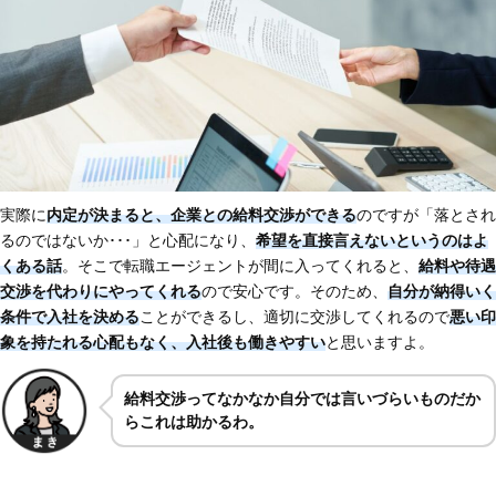
実際に
内定が決まると、企業との給料交渉ができる
のですが「落とされ
るのではないか･･･」と心配になり、
希望を直接言えないというのはよ
くある話
。そこで転職エージェントが間に入ってくれると、
給料や待遇
交渉を代わりにやってくれる
ので安心です。そのため、
自分が納得いく
条件で入社を決める
ことができるし、適切に交渉してくれるので
悪い印
象を持たれる心配もなく、入社後も働きやすい
と思いますよ。
給料交渉ってなかなか自分では言いづらいものだか
らこれは助かるわ。