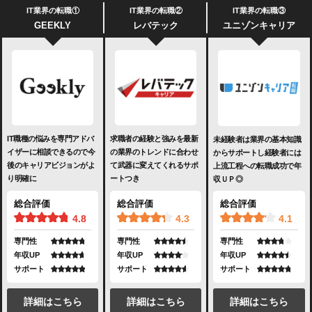
IT業界の転職①
IT業界の転職②
IT業界の転職③
GEEKLY
レバテック
ユニゾンキャリア
IT職種の悩みを専門アドバ
求職者の経験と強みを最新
未経験者は業界の基本知識
イザーに相談できるので今
の業界のトレンドに合わせ
からサポートし経験者には
後のキャリアビジョンがよ
て武器に変えてくれるサポ
上流工程への転職成功で年
り明確に
ートつき
収ＵＰ◎
総合評価
総合評価
総合評価
4.8
4.3
4.1
専門性
専門性
専門性
年収UP
年収UP
年収UP
サポート
サポート
サポート
詳細はこちら
詳細はこちら
詳細はこちら