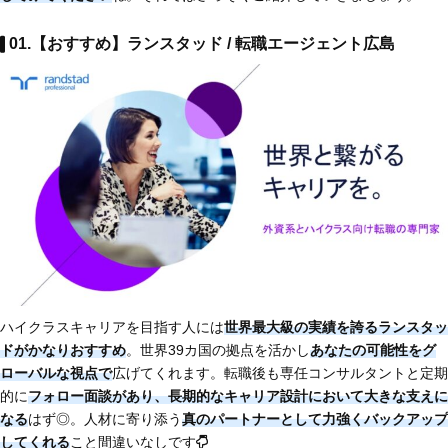
01.【おすすめ】ランスタッド / 転職エージェント広島
ハイクラスキャリアを目指す人には
世界最大級の実績を誇るランスタッ
ドがかなりおすすめ
。世界39カ国の拠点を活かし
あなたの可能性をグ
ローバルな視点で
広げてくれます。転職後も専任コンサルタントと定期
的に
フォロー面談があり、長期的なキャリア設計において大きな支えに
なる
はず◎。人材に寄り添う
真のパートナーとして力強くバックアップ
してくれる
こと間違いなしです