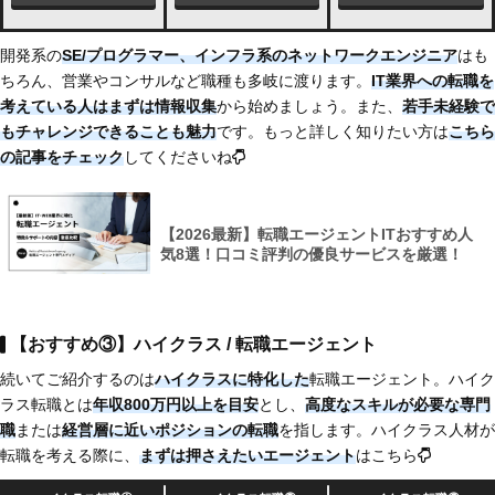
開発系の
SE/プログラマー、インフラ系のネットワークエンジニア
はも
ちろん、営業やコンサルなど職種も多岐に渡ります。
IT業界への転職を
考えている人はまずは情報収集
から始めましょう。また、
若手未経験で
もチャレンジできることも魅力
です。もっと詳しく知りたい方は
こちら
の記事をチェック
してくださいね
【2026最新】転職エージェントITおすすめ人
気8選！口コミ評判の優良サービスを厳選！
【おすすめ③】ハイクラス / 転職エージェント
続いてご紹介するのは
ハイクラスに特化した
転職エージェント。ハイク
ラス転職とは
年収800万円以上を目安
とし、
高度なスキルが必要な専門
職
または
経営層に近いポジションの転職
を指します。ハイクラス人材が
転職を考える際に、
まずは押さえたいエージェント
はこちら