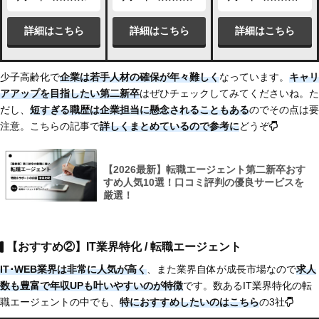
詳細はこちら
詳細はこちら
詳細はこちら
少子高齢化で
企業は若手人材の確保が年々難しく
なっています。
キャリ
アアップを目指したい第二新卒
はぜひチェックしてみてくださいね。た
だし、
短すぎる職歴は企業担当に懸念されることもある
のでその点は要
注意。こちらの記事で
詳しくまとめている
ので参考に
どうぞ
【2026最新】転職エージェント第二新卒おす
すめ人気10選！口コミ評判の優良サービスを
厳選！
【おすすめ②】IT業界特化 / 転職エージェント
IT･WEB業界は非常に人気が高く
、また業界自体が成長市場なので
求人
数も豊富で
年収UPも叶いやすいのが特徴
です。数あるIT業界特化の転
職エージェントの中でも、
特におすすめしたいのは
こちら
の3社