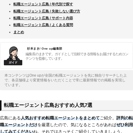
転職エージェント広島 / 年代別で探す
転職エージェント広島 / 失敗しない選び方
転職エージェント広島 / サポート内容
転職エージェント広島 / よくある質問
まとめ
杉本まき/ One up編集部
編集長のまきです。ガイドとして信頼できる情報をお届けするためコン
テンツを監修しています。
本コンテンツはOne upが全国の転職エージェントを先に独自リサーチした上
で、各店舗様より変更情報をいただくことで常に最新情報での掲載を実現し
ています。
転職エージェント広島おすすめ人気7選
広島にある
人気おすすめ転職エージェントをまとめて
ご紹介。
評判の転
職エージェントだけ
を厳選したので、気になるところがあれば
ぜひ利用
してみてください
ね。それではさっそくご紹介していきましょう。