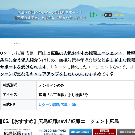
Uターン転職 広島・岡山は
広島の人気おすすめ転職エージェント
。
希望
条件に合う求人紹介
をはじめ、面接対策や年収交渉など
さまざまな転職
サポートを受けられます
。Uターンに特化したエージェントなので、
U
ターンで更なるキャリアアップをしたい人におすすめ
です
相談形式
オンラインのみ
アクセス
広電「八丁堀駅」より徒歩2分
公式HP
Uターン転職 広島・岡山
05.【おすすめ】広島転職navi / 転職エージェント広島