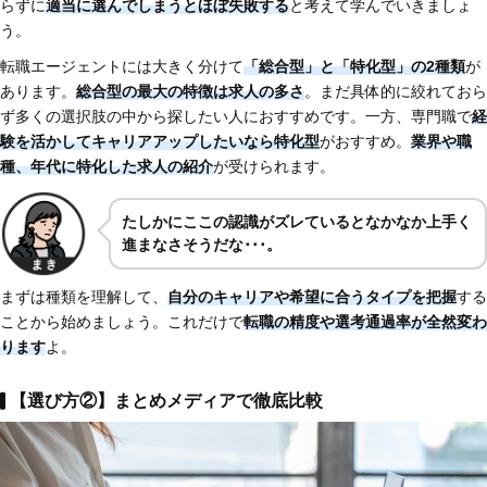
らずに
適当に選んでしまうとほぼ失敗する
と考えて学んでいきましょ
う。
転職エージェントには大きく分けて
「総合型」と「特化型」の2種類
が
あります。
総合型の最大の特徴は求人の多さ
。まだ具体的に絞れておら
ず多くの選択肢の中から探したい人におすすめです。一方、専門職で
経
験を活かしてキャリアアップしたいなら特化型
がおすすめ。
業界や職
種、年代に特化した求人の紹介
が受けられます。
たしかにここの認識がズレているとなかなか上手く
進まなさそうだな･･･。
まずは種類を理解して、
自分のキャリアや希望に合うタイプを把握
する
ことから始めましょう。これだけで
転職の精度や選考通過率が全然変わ
ります
よ。
【選び方②】まとめメディアで徹底比較