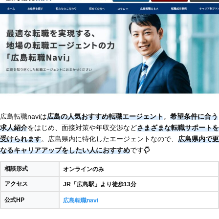
広島転職naviは
広島の人気おすすめ転職エージェント
。
希望条件に合う
求人紹介
をはじめ、面接対策や年収交渉など
さまざまな転職サポートを
受けられます
。広島県内に特化したエージェントなので、
広島県内で更
なるキャリアアップをしたい人におすすめ
です
相談形式
オンラインのみ
アクセス
JR「広島駅」より徒歩13分
公式HP
広島転職navi