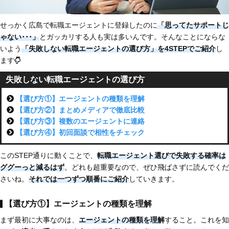
せっかく広島で転職エージェントに登録したのに
「思ってたサポートじ
ゃない
･･･」
とガッカリする人も実は多いんです。そんなことにならな
いよう
「失敗しない転職エージェントの選び方」を4STEPでご紹介
し
ます
失敗しない転職エージェントの選び方
【選び方①】エージェントの種類を理解
【選び方②】まとめメディアで徹底比較
【選び方③】複数のエージェントに連絡
【選び方④】初回面談で相性をチェック
このSTEP通りに動くことで、
転職エージェント選びで失敗する確率は
ググーっと減るはず
。どれも超重要なので、ぜひ飛ばさずに読んでくだ
さいね。
それでは一つずつ順番にご紹介
していきます。
【選び方①】エージェントの種類を理解
まず最初に大事なのは、
エージェントの種類を理解
すること。これを知