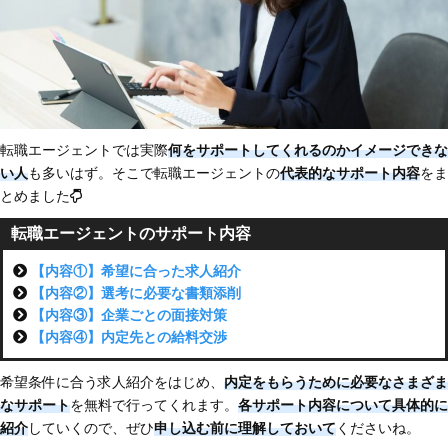
転職エージェントでは実際
何をサポートしてくれるのかイメージできな
い人
も多いはず。そこで転職エージェントの
代表的なサポート内容
をま
とめました
転職エージェントのサポート内容
【内容①】希望に合った求人紹介
【内容②】選考に必要な書類添削
【内容③】企業ごとの面接対策
【内容④】内定先との給料交渉
希望条件に合う求人紹介をはじめ、
内定をもらうために必要なさまざま
なサポート
を無料で行ってくれます。
各サポート内容について具体的に
紹介
していくので、ぜひ
申し込む前に理解しておいて
くださいね。