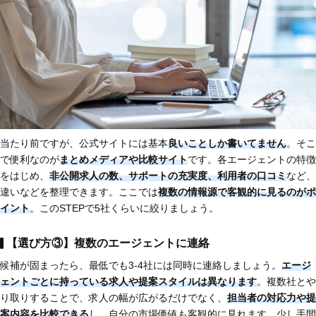
当たり前ですが、公式サイトには基本
良いことしか書いてません
。そこ
で便利なのが
まとめメディアや比較サイト
です。各エージェントの特徴
をはじめ、
非公開求人の数、サポートの充実度、利用者の口コミ
など、
違いなどを整理できます。ここでは
複数の情報源で客観的に見るのがポ
イント
。このSTEPで5社くらいに絞りましょう。
【選び方③】複数のエージェントに連絡
候補が固まったら、最低でも3-4社には同時に連絡しましょう。
エージ
ェントごとに持っている求人や提案スタイルは異なります
。複数社とや
り取りすることで、求人の幅が広がるだけでなく、
担当者の対応力や提
案内容を比較
できる
し、自分の市場価値も客観的に見れます。少し手間