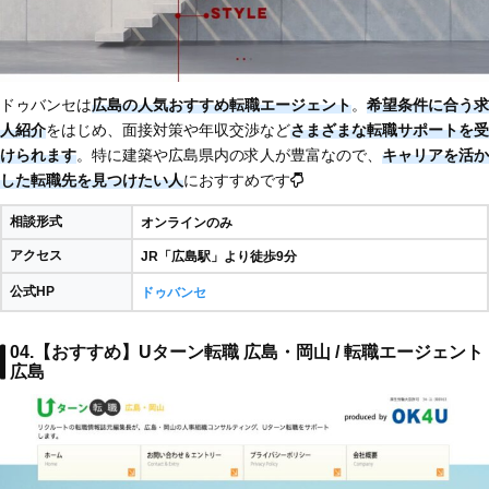
ドゥバンセは
広島の人気おすすめ転職エージェント
。
希望条件に合う求
人紹介
をはじめ、面接対策や年収交渉など
さまざまな転職サポートを受
けられます
。特に建築や広島県内の求人が豊富なので、
キャリアを活か
した転職先を見つけたい人
におすすめです
相談形式
オンラインのみ
アクセス
JR「広島駅」より徒歩9分
公式HP
ドゥバンセ
04.【おすすめ】Uターン転職 広島・岡山 / 転職エージェント
広島