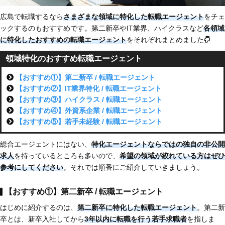
広島で転職するなら
さまざまな領域に特化した転職エージェント
をチェ
ックするのもおすすめです。第二新卒やIT業界、ハイクラスなど
各領域
に特化した
おすすめの転職エージェント
をそれぞれまとめました
領域特化のおすすめ転職エージェント
【おすすめ①】第二新卒 / 転職エージェント
【おすすめ②】IT業界特化 / 転職エージェント
【おすすめ③】ハイクラス / 転職エージェント
【おすすめ④】外資系企業 / 転職エージェント
【おすすめ⑤】若手未経験 / 転職エージェント
総合エージェントにはない、
特化エージェントならではの独自の非公開
求人
を持っているところも多いので、
希望の領域が絞れている方はぜひ
参考にしてください
。それでは順番にご紹介していきましょう。
【おすすめ①】第二新卒 / 転職エージェント
はじめに紹介するのは、
第二新卒に特化した転職エージェント
。第二新
卒とは、新卒入社してから
3年以内に転職を行う若手求職者
を指しま