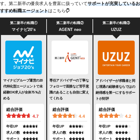
す。第二新卒の優良求人を豊富に扱っていて
サポートが充実
しているお
すすめ転職エージェント
はこちら
第二新卒の転職①
第二新卒の転職②
第二新卒の転職③
マイナビ20’s
AGENT neo
UZUZ
マイナビグループ運営の20
専任アドバイザーの丁寧な
アドバイザーが求職者と同
代特化型エージェントで未
フォローで面接など苦手意
じ境遇の経験者ならではの
経験OK求人が全体75％占
識のあることも自信に変え
納得感を第一にするサポー
める
てくれる
トが好評
総合評価
総合評価
総合評価
4.7
4.4
4.2
年収UP
年収UP
年収UP
求人の数
求人の数
求人の数
サポート
サポート
サポート