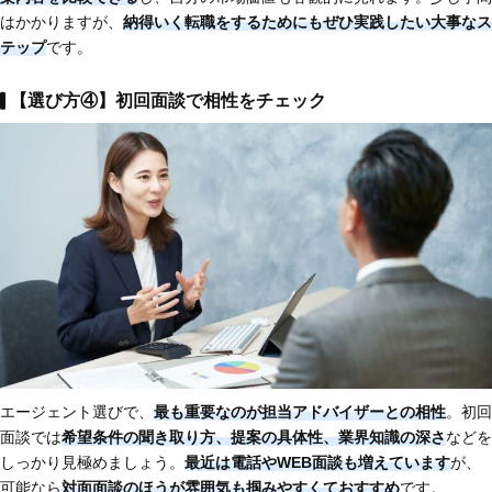
はかかりますが、
納得いく転職をするためにもぜひ実践したい大事なス
テップ
です。
【選び方④】初回面談で相性をチェック
エージェント選びで、
最も重要なのが
担当アドバイザーとの相性
。初回
面談では
希望条件の聞き取り方、提案の具体性、業界知識の深さ
などを
しっかり見極めましょう。
最近は電話やWEB面談も増えています
が、
可能なら
対面面談のほうが雰囲気も掴みやすくておすすめ
です。