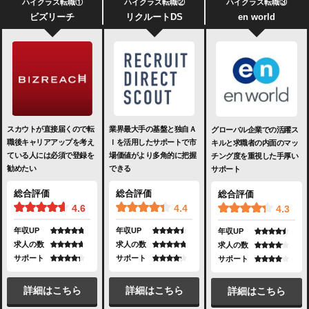
ハイクラス転職①
ハイクラス転職②
ハイクラス転職③
ビズリーチ
リクルートDS
en world
スカウトが直接届くので転
業界最大手の基盤と独自Ａ
グローバル企業での活躍ス
職後キャリアアップを考え
Ｉを活用したサポートで市
キルと求職者の内面のマッ
ている人には必須で登録を
場価値がより多角的に把握
チング度を重視した手厚い
勧めたい
できる
サポート
総合評価
総合評価
総合評価
4.6
4.4
4.3
年収UP
年収UP
年収UP
求人の数
求人の数
求人の数
サポート
サポート
サポート
詳細はこちら
詳細はこちら
詳細はこちら