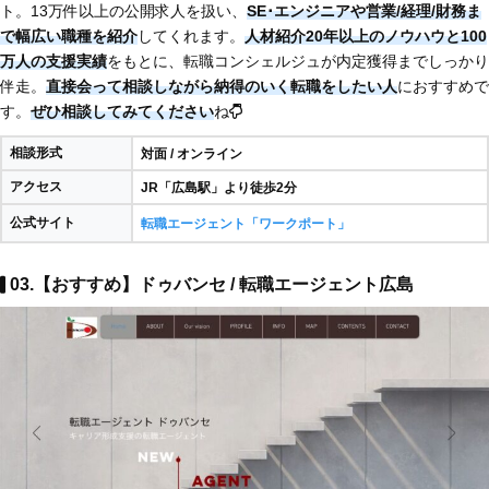
ト。13万件以上の公開求人を扱い、
SE･エンジニアや営業/経理/財務ま
で幅広い職種を紹介
してくれます。
人材紹介20年以上のノウハウと100
万人の支援実績
をもとに、転職コンシェルジュが内定獲得までしっかり
伴走。
直接会って相談しながら納得のいく転職をしたい人
におすすめで
す。
ぜひ相談してみてください
ね
相談形式
対面 / オンライン
アクセス
JR「広島駅」より徒歩2分
公式サイト
転職エージェント「ワークポート」
03.【おすすめ】ドゥバンセ / 転職エージェント広島