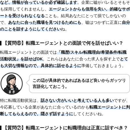
など、情報が合っているか必ず確認します
。企業に嘘がバレるとそもそ
も採用してくれませんし、
エージェントからも信用を失い、的確なサポ
ートを受けられなくなる
ことも。結局あなたにとって損でしかないの
で、
あなたに合った職場を見つけるためにも
、嘘はつかずに正直に
自分
のことを話すようにしてください
ね。
【質問⑥】転職エージェントとの面談で何を話せばいい？
転職エージェントとの面談では
「職歴/スキル/転職理由/希望条件/転職
活動状況」を話せばOK
。これらはあなたに合った求人を探す上で
とて
も大切な情報なので、具体的に話せるように
準備しておきましょう。
この辺が具体的であればあるほど良いからガッツリ
言語化しておこう。
特に転職活動状況は、
話さない方がいいと考えている人も多い
ですが、
今応募している企業があなたに合っているのかも
転職エージェントに判
断してもらえるので、隠さず話すように
してくださいね。
【質問⑦】転職エージェントに転職理由は正直に話すべき？