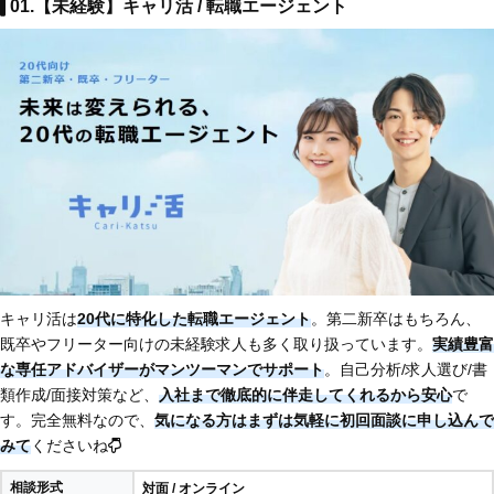
01.【未経験】キャリ活 / 転職エージェント
キャリ活は
20代に特化した転職エージェント
。第二新卒はもちろん、
既卒やフリーター向けの未経験求人も多く取り扱っています。
実績豊富
な専任アドバイザーがマンツーマンでサポート
。自己分析/求人選び/書
類作成/面接対策など、
入社まで徹底的に伴走してくれるから安心
で
す。完全無料なので、
気になる方はまずは気軽に初回面談に申し込んで
みて
くださいね
相談形式
対面 / オンライン