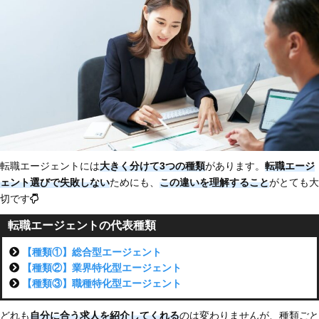
転職エージェントには
大きく分けて3つの種類
があります。
転職エージ
ェント選びで失敗しない
ためにも、
この違いを理解すること
がとても大
切です
転職エージェントの代表種類
【種類①】総合型エージェント
【種類②】業界特化型エージェント
【種類③】職種特化型エージェント
どれも
自分に合う求人を紹介してくれる
のは変わりませんが、種類ごと