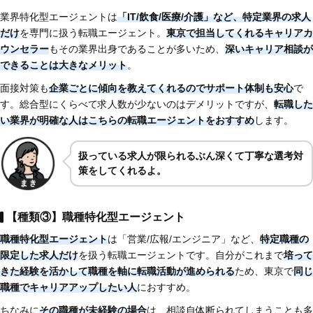
業界特化型エージェントは
「IT/飲食/医療/介護」など、特定業界の求人
だけ
を専門に扱う転職エージェント。
東京で担当してくれるキャリアカ
ウンセラー
もその業界出身であることが多いため、
深いキャリア相談が
できることは大きなメリット
。
面接対策も
企業ごとに傾向を教えてくれるのでサポート体制も安心
で
す。総合型にくらべて求人数が少ないのはデメリットですが、
転職した
い業界が明確な人はこちらの転職エージェントをおすすめ
します。
扱っている求人が限られるぶん深くて丁寧な選考対
策をしてくれるよ。
【種類③】職種特化型エージェント
職種特化型エージェント
は「営業/広報/エンジニア」など、
特定職種の
限定した求人だけ
を扱う転職エージェントです。自分がこれまで
培って
きた経験を活かして職種を軸に転職活動が進められる
ため、東京で
同じ
職種でキャリアアップしたい人
におすすめ。
ちなみに
その職種が未経験の場合
は、相談自体断られてしまうことも多