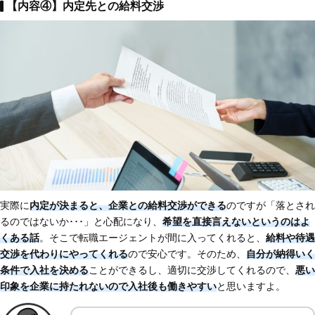
【内容④】内定先との給料交渉
実際に
内定が決まると、企業との給料交渉ができる
のですが「落とされ
るのではないか･･･」と心配になり、
希望を直接言えないというのはよ
くある話
。そこで転職エージェントが間に入ってくれると、
給料や待遇
交渉を代わりにやってくれる
ので安心です。そのため、
自分が納得いく
条件で入社を決める
ことができるし、適切に交渉してくれるので、
悪い
印象を企業に持たれないので入社後も働きやすい
と思いますよ。