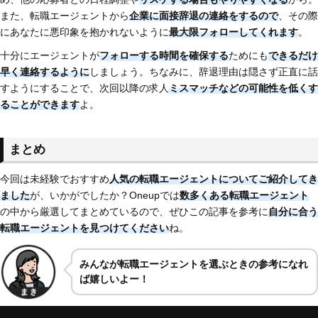
また、転職エージェントから
企業に面接辞退の連絡をするので
、その際
にあなたに悪印象を抱かれないように
最大限フォローしてくれます
。
十分にエージェントが
フォローする時間を確保する
ためにも
できるだけ
早く連絡するように
しましょう。ちなみに、辞退理由は隠さず正直に話
すようにすることで、次回以降の求人
ミスマッチなどの可能性を低くす
ることができます
よ。
まとめ
今回は未経験でおすすめ
人気の転職エージェントについてご紹介してき
ました
が、いかがでしたか？Oneupでは
数多くある転職エージェント
の中から厳選してまとめているので、ぜひこの記事を参考に
自分に合う
転職エージェントを見つけてください
ね。
みんなが転職エージェントを選ぶときの参考になれ
ば嬉しいよー！