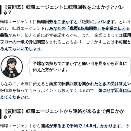
【質問⑧】転職エージェントに転職回数をごまかすとバレ
る？
転職エージェントに
転職回数をごまかすと「絶対に」バレます
。という
のも、転職エージェントは
あなたの「職歴&転職回数」を企業に伝える
義務
があり、伝える前に必ず確認するから。また、企業によっては
採用
フローの一環で身辺調査
をされることもあり、ごまかすことは
不可能と
考えてもいいでしょう
。
半端な気持ちでごまかすと痛い目を見るから正直に
伝えた方がいいよ。
ちなみに、正確に伝えると
面接で転職回数を聞かれたときの受け答え
や
好印象を持ってもらうポイントも教えてくれるので、
気にせず正直に伝
えてください
ね。
【質問⑨】転職エージェントから連絡が来るまで何日かか
る？
転職エージェントから
連絡が来るまで平均で「4-5日」かかります
。そ