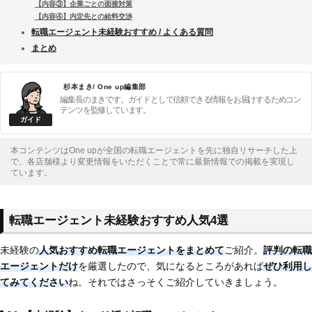
【内容③】企業ごとの面接対策
【内容④】内定先との給料交渉
転職エージェント未経験おすすめ / よくある質問
まとめ
杉本まき/ One up編集部
編集長のまきです。ガイドとして信頼できる情報をお届けするためコン
テンツを監修しています。
本コンテンツはOne upが全国の転職エージェントを先に独自リサーチした上
で、各店舗様より変更情報をいただくことで常に最新情報での掲載を実現し
ています。
転職エージェント未経験おすすめ人気4選
未経験の
人気おすすめ転職エージェントをまとめて
ご紹介。
評判の転職
エージェントだけ
を厳選したので、気になるところがあれば
ぜひ利用し
てみてください
ね。それではさっそくご紹介していきましょう。