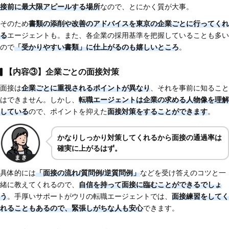
接前に最大限アピールする場所
なので、とにかく質が大事。
そのため
書類の添削や改善のアドバイスを東京の企業ごとに行ってくれ
る
エージェントも。また、各企業の採用基準を把握していることも多い
ので
「受かりやすい書類」に仕上がるのも嬉しいところ
。
【内容③】企業ごとの面接対策
面接は
企業ごとに重視されるポイントが異なり
、それを事前に知ること
はできません。しかし、
転職エージェントは企業の求める人物像を理解
している
ので、ポイントを抑えた
面接対策をすることができます
。
かなりしっかり対策してくれるから面接の通過率は
確実に上がるはず。
具体的には
「面接の流れ/質問例/逆質問例」
などを受け答えのコツと一
緒に教えてくれるので、
自信を持って面接に臨むことができるでしょ
う
。手厚いサポートがウリの転職エージェントでは、
面接練習をしてく
れることもあるので、緊張しがちな人も安心
できます。