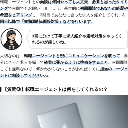
転職エージェントとの
面談は何回やっても大丈夫
。
必要と思ったタイミ
ング
で何回でもお願いしましょう。基本的に
初回面談であなたの経歴や
希望をヒアリング
し、2回目であなたに合った求人を紹介してくれ、
3
回目以降で「書類添削&面接対策」などを行います
。
3回に分けて丁寧に求人紹介や選考対策をやってく
れるのが嬉しいね。
大切なのは、
転職エージェントと密にコミュニケーションを取って
、自
分に合った求人を探して
確実に受かるように準備をすること
。何回面談
しても無料なので、何かわからないことがあればすぐに
担当のエージェ
ントに相談してください
ね。
【質問③】転職エージェントは何をしてくれるの？