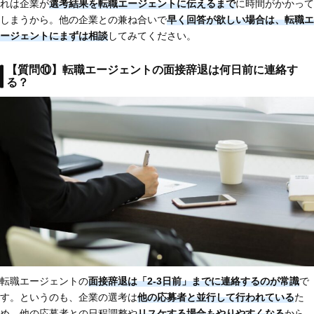
れは企業が
選考結果を転職エージェントに伝えるまで
に時間がかかって
しまうから。他の企業との兼ね合いで
早く回答が欲しい場合は、転職エ
ージェントにまずは相談
してみてください。
【質問⑩】転職エージェントの面接辞退は何日前に連絡す
る？
転職エージェントの
面接辞退は「2-3日前」までに連絡するのが常識
で
す。というのも、企業の選考は
他の応募者と並行して行われている
た
め、他の応募者との日程調整や
リスケする場合もやりやすくなる
から。