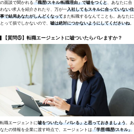
の面談で聞かれる
「職歴/スキル/転職理由」で嘘をつくと
、あなたに合
わない求人を紹介されたり、万が一
入社してもスキルに合っていない仕
事で結局あなたがしんどくなって
また転職するなんてことも。あなたに
とって損でしかないので、
嘘は絶対につかないようにしてくださいね
。
【質問⑤】転職エージェントに嘘ついたらバレますか？
転職エージェントに
嘘をついたら「バレる」と思っておきましょう
。あ
なたの情報を企業に渡す時点で、エージェントは
「学歴/職歴/スキル」