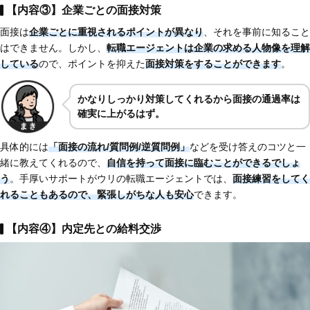
【内容③】企業ごとの面接対策
面接は
企業ごとに重視されるポイントが異なり
、それを事前に知ること
はできません。しかし、
転職エージェントは企業の求める人物像を理解
している
ので、ポイントを抑えた
面接対策をすることができます
。
かなりしっかり対策してくれるから面接の通過率は
確実に上がるはず。
具体的には
「面接の流れ/質問例/逆質問例」
などを受け答えのコツと一
緒に教えてくれるので、
自信を持って面接に臨むことができるでしょ
う
。手厚いサポートがウリの転職エージェントでは、
面接練習をしてく
れることもあるので、緊張しがちな人も安心
できます。
【内容④】内定先との給料交渉