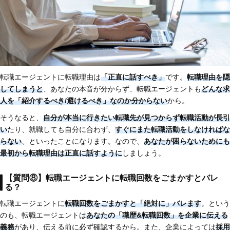
転職エージェントに転職理由は
「正直に話すべき」
です。
転職理由を隠
してしまうと
、あなたの本音が分からず、転職エージェントも
どんな求
人を「紹介するべき/避けるべき」なのか分からない
から。
そうなると、
自分が本当に行きたい転職先が見つからず転職活動が長引
い
たり、就職しても自分に合わず、
すぐにまた転職活動をしなければな
らない
、といったことになります。なので、
あなたが困らないためにも
最初から転職理由は正直に話すように
しましょう。
【質問⑧】転職エージェントに転職回数をごまかすとバレ
る？
転職エージェントに
転職回数をごまかすと「絶対に」バレます
。という
のも、転職エージェントは
あなたの「職歴&転職回数」を企業に伝える
義務
があり、伝える前に必ず確認するから。また、企業によっては
採用