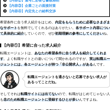
【内容②】選考に必要な書類添削
【内容③】企業ごとの面接対策
【内容④】内定先との給料交渉
希望条件に合う求人紹介をはじめ、
内定をもらうために必要なさまざま
なサポート
を無料でしてくれるのはありがたい。
各サポート内容につい
て具体的に紹介
していくので、ぜひ
初期理解の参考にしてください
ね。
【内容①】希望に合った求人紹介
転職エージェントは、
あなたの希望条件に合う求人を紹介してくれま
す
。よく転職サイトとの違いについて聞かれるのですが、
実は転職エー
ジェントには、各エージェントが持つ「非公開求人」がある
んです。
転職エージェントを通さないと応募できない求人が
あるってことだね。
そしてそれは
転職サイトには出てない
ので、転職がはじめてじゃない人
も
念のため転職エージェントに登録するひとが多い
んですよね。