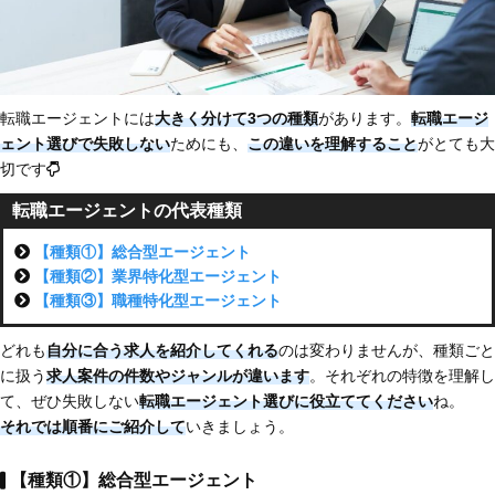
転職エージェントには
大きく分けて3つの種類
があります。
転職エージ
ェント選びで失敗しない
ためにも、
この違いを理解すること
がとても大
切です
転職エージェントの代表種類
【種類①】総合型エージェント
【種類②】業界特化型エージェント
【種類③】職種特化型エージェント
どれも
自分に合う求人を紹介してくれる
のは変わりませんが、種類ごと
に扱う
求人案件の件数やジャンルが違います
。それぞれの特徴を理解し
て、ぜひ失敗しない
転職エージェント選びに役立ててください
ね。
それでは順番にご紹介して
いきましょう。
【種類①】総合型エージェント