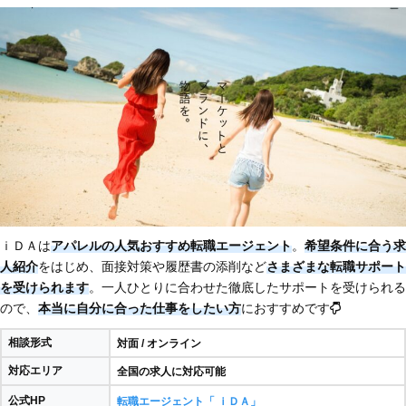
ｉＤＡは
アパレルの人気おすすめ転職エージェント
。
希望条件に合う求
人紹介
をはじめ、面接対策や履歴書の添削など
さまざまな転職サポート
を受けられます
。一人ひとりに合わせた徹底したサポートを受けられる
ので、
本当に自分に合った仕事をしたい方
におすすめです
相談形式
対面 / オンライン
対応エリア
全国の求人に対応可能
公式HP
転職エージェント「 ｉＤＡ」