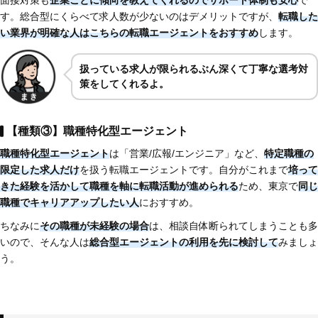
す。総合型にくらべて求人数が少ないのはデメリットですが、
転職した
い業界が明確な人はこちらの転職エージェントをおすすめ
します。
扱っている求人が限られるぶん深くて丁寧な選考対
策をしてくれるよ。
【種類③】職種特化型エージェント
職種特化型エージェント
は「営業/広報/エンジニア」など、
特定職種の
限定した求人だけ
を扱う転職エージェントです。自分がこれまで
培って
きた経験を活かして職種を軸に転職活動が進められる
ため、東京で
同じ
職種でキャリアアップしたい人
におすすめ。
ちなみに
その職種が未経験の場合
は、相談自体断られてしまうことも多
いので、そんな人は
総合型エージェントの利用を先に検討して
みましょ
う。