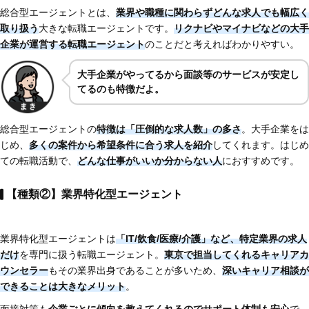
総合型エージェントとは、
業界や職種に関わらずどんな求人でも幅広く
取り扱う
大きな転職エージェントです。
リクナビやマイナビなどの大手
企業が運営する転職エージェント
のことだと考えればわかりやすい。
大手企業がやってるから面談等のサービスが安定し
てるのも特徴だよ。
総合型エージェントの
特徴は「圧倒的な求人数」の多さ
。大手企業をは
じめ、
多くの案件から希望条件に合う求人を紹介
してくれます。はじめ
ての転職活動で、
どんな仕事がいいか分からない人
におすすめです。
【種類②】業界特化型エージェント
業界特化型エージェントは
「IT/飲食/医療/介護」など、特定業界の求人
だけ
を専門に扱う転職エージェント。
東京で担当してくれるキャリアカ
ウンセラー
もその業界出身であることが多いため、
深いキャリア相談が
できることは大きなメリット
。
面接対策も
企業ごとに傾向を教えてくれるのでサポート体制も安心
で