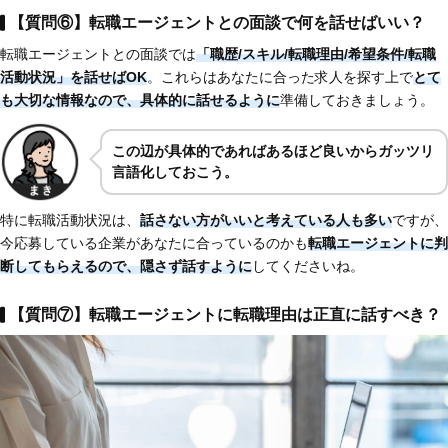
【質問⑥】転職エージェントとの面談で何を話せばいい？
転職エージェントとの面談では
「職歴/スキル/転職理由/希望条件/転職
活動状況」を話せばOK
。これらはあなたに合った求人を探す上で
とて
も大切な情報なので、具体的に話せるように
準備しておきましょう。
この辺が具体的であればあるほど良いからガッツリ
言語化しておこう。
特に転職活動状況は、
話さない方がいいと考えている人も多い
ですが、
今応募している企業があなたに合っているのかも
転職エージェントに判
断してもらえるので、隠さず話すように
してくださいね。
【質問⑦】転職エージェントに転職理由は正直に話すべき？