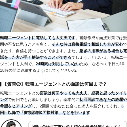
転職エージェントに電話しても大丈夫です
。書類作成や面接対策では疑
問や不安に思うことも多く、
そんな時は直接電話で相談した方が安心
で
きたり、自信を持つことができます。また、
急ぎの用事がある場合も電
話をした方が早く解決することができる
でしょう。とはいえ、転職エー
ジェントも人間で、
24時間は対応していない
ため、なるべく平日の10-
18時の間に連絡するようにしてくださいね。
【質問②】転職エージェントとの面談は何回まで？
転職エージェントとの
面談は何回やっても大丈夫
。
必要と思ったタイミ
ング
で何回でもお願いしましょう。基本的に
初回面談であなたの経歴や
希望をヒアリング
し、2回目であなたに合った求人を紹介してくれ、
3
回目以降で「書類添削&面接対策」などを行います
。