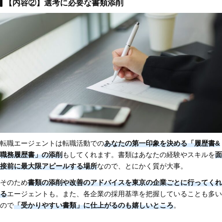
【内容②】選考に必要な書類添削
転職エージェントは転職活動での
あなたの第一印象を決める「履歴書&
職務履歴書」の添削
もしてくれます。書類はあなたの経験やスキルを
面
接前に最大限アピールする場所
なので、とにかく質が大事。
そのため
書類の添削や改善のアドバイスを東京の企業ごとに行ってくれ
る
エージェントも。また、各企業の採用基準を把握していることも多い
ので
「受かりやすい書類」に仕上がるのも嬉しいところ
。