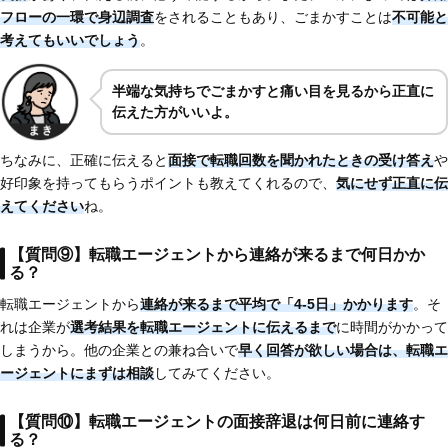
フローの一環で身辺調査
をされることもあり、ごまかすことは
不可能と
考えてもいいでしょう
。
半端な気持ちでごまかすと痛い目を見るから正直に
伝えた方がいいよ。
ちなみに、正確に伝えると
面接で転職回数を聞かれたときの受け答え
や
好印象を持ってもらうポイントも教えてくれるので、
気にせず正直に伝
えてください
ね。
【質問⑨】転職エージェントから連絡が来るまで何日かか
る？
転職エージェントから
連絡が来るまで平均で「4-5日」かかります
。そ
れは企業が
選考結果を転職エージェントに伝えるまで
に時間がかかって
しまうから。他の企業との兼ね合いで
早く回答が欲しい場合は、転職エ
ージェントにまずは相談
してみてください。
【質問⑩】転職エージェントの面接辞退は何日前に連絡す
る？