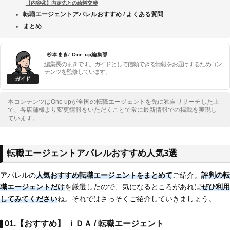
【内容④】内定先との給料交渉
転職エージェントアパレルおすすめ / よくある質問
まとめ
杉本まき/ One up編集部
編集長のまきです。ガイドとして信頼できる情報をお届けするためコン
テンツを監修しています。
本コンテンツはOne upが全国の転職エージェントを先に独自リサーチした上
で、各店舗様より変更情報をいただくことで常に最新情報での掲載を実現し
ています。
転職エージェントアパレルおすすめ人気3選
アパレルの
人気おすすめ転職エージェントをまとめて
ご紹介。
評判の転
職エージェントだけ
を厳選したので、気になるところがあれば
ぜひ利用
してみてください
ね。それではさっそくご紹介していきましょう。
01.【おすすめ】 ｉＤＡ / 転職エージェント