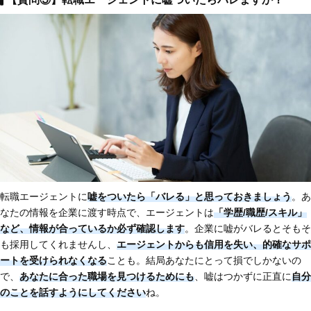
転職エージェントに
嘘をついたら「バレる」と思っておきましょう
。あ
なたの情報を企業に渡す時点で、エージェントは
「学歴/職歴/スキル」
など、情報が合っているか必ず確認します
。企業に嘘がバレるとそもそ
も採用してくれませんし、
エージェントからも信用を失い、的確なサポ
ートを受けられなくなる
ことも。結局あなたにとって損でしかないの
で、
あなたに合った職場を見つけるためにも
、嘘はつかずに正直に
自分
のことを話すようにしてください
ね。