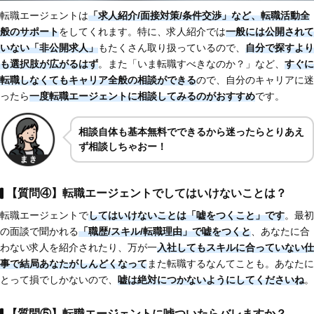
転職エージェントは
「求人紹介/面接対策/条件交渉」など、転職活動全
般のサポート
をしてくれます。特に、求人紹介では
一般には公開されて
いない「非公開求人」
もたくさん取り扱っているので、
自分で探すより
も選択肢が広がるはず
。また「いま転職すべきなのか？」など、
すぐに
転職しなくてもキャリア全般の相談ができる
ので、自分のキャリアに迷
ったら
一度転職エージェントに相談してみるのがおすすめ
です。
相談自体も基本無料でできるから迷ったらとりあえ
ず相談しちゃおー！
【質問④】転職エージェントでしてはいけないことは？
転職エージェントで
してはいけないことは「嘘をつくこと」です
。最初
の面談で聞かれる
「職歴/スキル/転職理由」で嘘をつくと
、あなたに合
わない求人を紹介されたり、万が一
入社してもスキルに合っていない仕
事で結局あなたがしんどくなって
また転職するなんてことも。あなたに
とって損でしかないので、
嘘は絶対につかないようにしてくださいね
。
【質問⑤】転職エージェントに嘘ついたらバレますか？