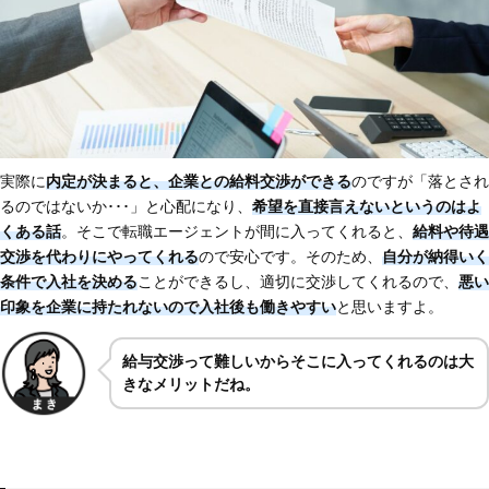
実際に
内定が決まると、企業との給料交渉ができる
のですが「落とされ
るのではないか･･･」と心配になり、
希望を直接言えないというのはよ
くある話
。そこで転職エージェントが間に入ってくれると、
給料や待遇
交渉を代わりにやってくれる
ので安心です。そのため、
自分が納得いく
条件で入社を決める
ことができるし、適切に交渉してくれるので、
悪い
印象を企業に持たれないので入社後も働きやすい
と思いますよ。
給与交渉って難しいからそこに入ってくれるのは大
きなメリットだね。