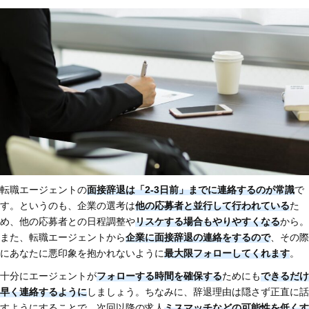
転職エージェントの
面接辞退は「2-3日前」までに連絡するのが常識
で
す。というのも、企業の選考は
他の応募者と並行して行われている
た
め、他の応募者との日程調整や
リスケする場合もやりやすくなる
から。
また、転職エージェントから
企業に面接辞退の連絡をするので
、その際
にあなたに悪印象を抱かれないように
最大限フォローしてくれます
。
十分にエージェントが
フォローする時間を確保する
ためにも
できるだけ
早く連絡するように
しましょう。ちなみに、辞退理由は隠さず正直に話
すようにすることで、次回以降の求人
ミスマッチなどの可能性を低くす