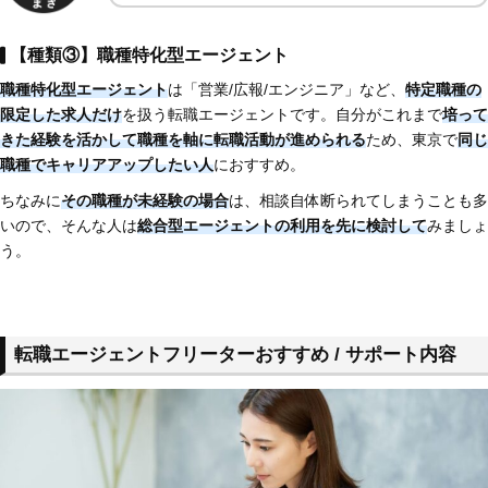
【種類③】職種特化型エージェント
職種特化型エージェント
は「営業/広報/エンジニア」など、
特定職種の
限定した求人だけ
を扱う転職エージェントです。自分がこれまで
培って
きた経験を活かして職種を軸に転職活動が進められる
ため、東京で
同じ
職種でキャリアアップしたい人
におすすめ。
ちなみに
その職種が未経験の場合
は、相談自体断られてしまうことも多
いので、そんな人は
総合型エージェントの利用を先に検討して
みましょ
う。
転職エージェントフリーターおすすめ / サポート内容