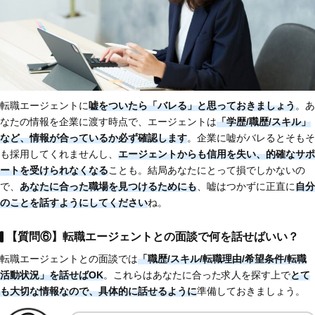
転職エージェントに
嘘をついたら「バレる」と思っておきましょう
。あ
なたの情報を企業に渡す時点で、エージェントは
「学歴/職歴/スキル」
など、情報が合っているか必ず確認します
。企業に嘘がバレるとそもそ
も採用してくれませんし、
エージェントからも信用を失い、的確なサポ
ートを受けられなくなる
ことも。結局あなたにとって損でしかないの
で、
あなたに合った職場を見つけるためにも
、嘘はつかずに正直に
自分
のことを話すようにしてください
ね。
【質問⑥】転職エージェントとの面談で何を話せばいい？
転職エージェントとの面談では
「職歴/スキル/転職理由/希望条件/転職
活動状況」を話せばOK
。これらはあなたに合った求人を探す上で
とて
も大切な情報なので、具体的に話せるように
準備しておきましょう。