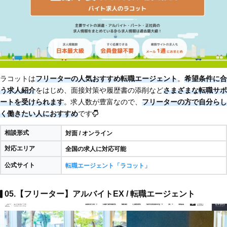
ラコットは
フリーターの人気おすすめ転職エージェント
。
希望条件に合
う求人紹介
をはじめ、面接対策や履歴書の添削など
さまざまな転職サポ
ートを受けられます
。求人数が豊富なので、
フリーターの方で自分らし
く働きたい人におすすめ
です
相談形式
対面 / オンライン
対応エリア
全国の求人に対応可能
公式サイト
転職エージェント「ラコット」
05.【フリーター】アルバイトEX / 転職エージェント