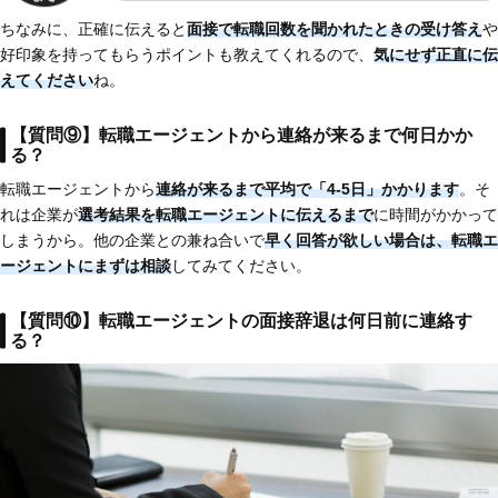
ちなみに、正確に伝えると
面接で転職回数を聞かれたときの受け答え
や
好印象を持ってもらうポイントも教えてくれるので、
気にせず正直に伝
えてください
ね。
【質問⑨】転職エージェントから連絡が来るまで何日かか
る？
転職エージェントから
連絡が来るまで平均で「4-5日」かかります
。そ
れは企業が
選考結果を転職エージェントに伝えるまで
に時間がかかって
しまうから。他の企業との兼ね合いで
早く回答が欲しい場合は、転職エ
ージェントにまずは相談
してみてください。
【質問⑩】転職エージェントの面接辞退は何日前に連絡す
る？