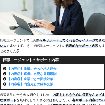
転職エージェントでは実際
何をサポートしてくれるのかイメージできな
い人
も多いはず。そこで転職エージェントの
代表的なサポート内容
をま
とめました
転職エージェントのサポート内容
【内容①】希望に合った求人紹介
【内容②】選考に必要な書類添削
【内容③】企業ごとの面接対策
【内容④】内定先との給料交渉
希望条件に合う求人紹介をはじめ、
内定をもらうために必要なさまざま
なサポート
を無料でしてくれるのはありがたい。
各サポート内容につい