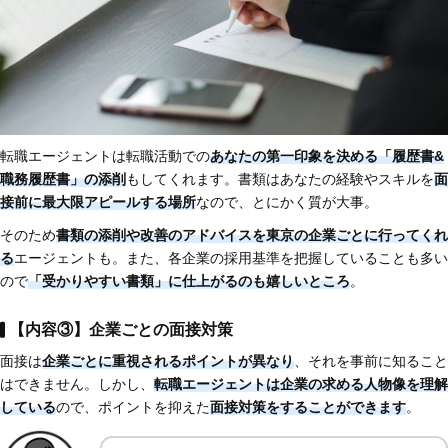
転職エージェントは転職活動での
あなたの第一印象を決める「履歴書&
職務履歴書」の添削
もしてくれます。書類はあなたの経験やスキルを
面
接前に最大限アピールする場所
なので、とにかく質が大事。
そのため
書類の添削や改善のアドバイスを東京の企業ごとに行ってくれ
る
エージェントも。また、各企業の採用基準を把握していることも多い
ので
「受かりやすい書類」に仕上がるのも嬉しいところ
。
【内容③】企業ごとの面接対策
面接は
企業ごとに重視されるポイントが異なり
、それを事前に知ること
はできません。しかし、
転職エージェントは企業の求める人物像を理解
している
ので、ポイントを抑えた
面接対策をすることができます
。