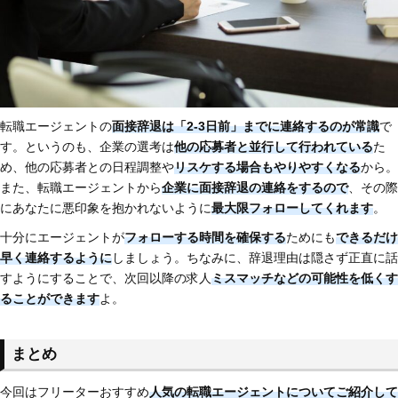
転職エージェントの
面接辞退は「2-3日前」までに連絡するのが常識
で
す。というのも、企業の選考は
他の応募者と並行して行われている
た
め、他の応募者との日程調整や
リスケする場合もやりやすくなる
から。
また、転職エージェントから
企業に面接辞退の連絡をするので
、その際
にあなたに悪印象を抱かれないように
最大限フォローしてくれます
。
十分にエージェントが
フォローする時間を確保する
ためにも
できるだけ
早く連絡するように
しましょう。ちなみに、辞退理由は隠さず正直に話
すようにすることで、次回以降の求人
ミスマッチなどの可能性を低くす
ることができます
よ。
まとめ
今回はフリーターおすすめ
人気の転職エージェントについてご紹介して