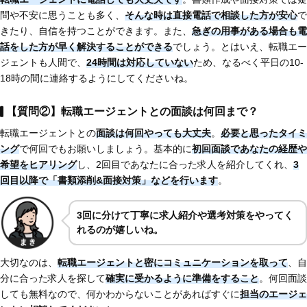
問や不安に思うことも多く、
そんな時は直接電話で相談した方が安心
で
きたり、自信を持つことができます。また、
急ぎの用事がある場合も電
話をした方が早く解決することができる
でしょう。とはいえ、転職エー
ジェントも人間で、
24時間は対応していない
ため、なるべく平日の10-
18時の間に連絡するようにしてくださいね。
【質問②】転職エージェントとの面談は何回まで？
転職エージェントとの
面談は何回やっても大丈夫
。
必要と思ったタイミ
ング
で何回でもお願いしましょう。基本的に
初回面談であなたの経歴や
希望をヒアリング
し、2回目であなたに合った求人を紹介してくれ、
3
回目以降で「書類添削&面接対策」などを行います
。
3回に分けて丁寧に求人紹介や選考対策をやってく
れるのが嬉しいね。
大切なのは、
転職エージェントと密にコミュニケーションを取って
、自
分に合った求人を探して
確実に受かるように準備をすること
。何回面談
しても無料なので、何かわからないことがあればすぐに
担当のエージェ