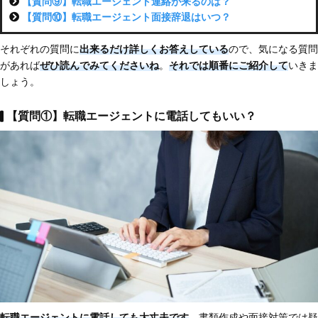
【質問⑨】転職エージェント連絡が来るのは？
【質問⑩】転職エージェント面接辞退はいつ？
それぞれの質問に
出来るだけ詳しくお答えしている
ので、気になる質問
があれば
ぜひ読んでみてくださいね
。
それでは順番にご紹介して
いきま
しょう。
【質問①】転職エージェントに電話してもいい？
転職エージェントに電話しても大丈夫です
。書類作成や面接対策では疑