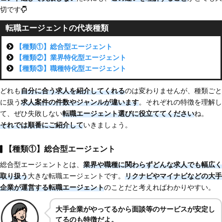
切です
転職エージェントの代表種類
【種類①】総合型エージェント
【種類②】業界特化型エージェント
【種類③】職種特化型エージェント
どれも
自分に合う求人を紹介してくれる
のは変わりませんが、種類ごと
に扱う
求人案件の件数やジャンルが違います
。それぞれの特徴を理解し
て、ぜひ失敗しない
転職エージェント選びに役立ててください
ね。
それでは順番にご紹介して
いきましょう。
【種類①】総合型エージェント
総合型エージェントとは、
業界や職種に関わらずどんな求人でも幅広く
取り扱う
大きな転職エージェントです。
リクナビやマイナビなどの大手
企業が運営する転職エージェント
のことだと考えればわかりやすい。
大手企業がやってるから面談等のサービスが安定し
てるのも特徴だよ。