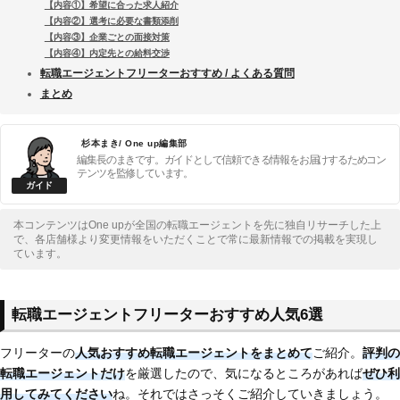
【内容①】希望に合った求人紹介
【内容②】選考に必要な書類添削
【内容③】企業ごとの面接対策
【内容④】内定先との給料交渉
転職エージェントフリーターおすすめ / よくある質問
まとめ
杉本まき/ One up編集部
編集長のまきです。ガイドとして信頼できる情報をお届けするためコン
テンツを監修しています。
本コンテンツはOne upが全国の転職エージェントを先に独自リサーチした上
で、各店舗様より変更情報をいただくことで常に最新情報での掲載を実現し
ています。
転職エージェントフリーターおすすめ人気6選
フリーターの
人気おすすめ転職エージェントをまとめて
ご紹介。
評判の
転職エージェントだけ
を厳選したので、気になるところがあれば
ぜひ利
用してみてください
ね。それではさっそくご紹介していきましょう。