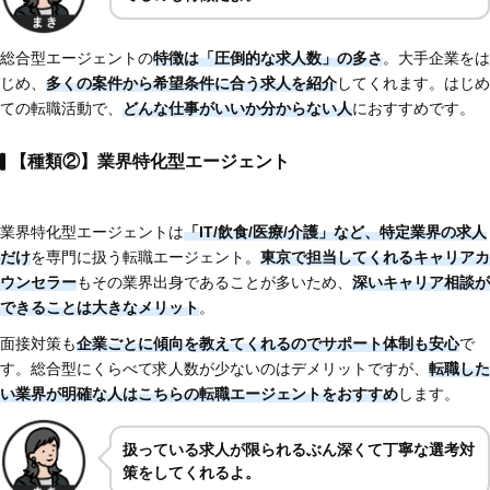
総合型エージェントの
特徴は「圧倒的な求人数」の多さ
。大手企業をは
じめ、
多くの案件から希望条件に合う求人を紹介
してくれます。はじめ
ての転職活動で、
どんな仕事がいいか分からない人
におすすめです。
【種類②】業界特化型エージェント
業界特化型エージェントは
「IT/飲食/医療/介護」など、特定業界の求人
だけ
を専門に扱う転職エージェント。
東京で担当してくれるキャリアカ
ウンセラー
もその業界出身であることが多いため、
深いキャリア相談が
できることは大きなメリット
。
面接対策も
企業ごとに傾向を教えてくれるのでサポート体制も安心
で
す。総合型にくらべて求人数が少ないのはデメリットですが、
転職した
い業界が明確な人はこちらの転職エージェントをおすすめ
します。
扱っている求人が限られるぶん深くて丁寧な選考対
策をしてくれるよ。