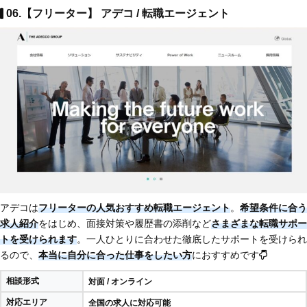
06.【フリーター】 アデコ / 転職エージェント
アデコは
フリーターの人気おすすめ転職エージェント
。
希望条件に合う
求人紹介
をはじめ、面接対策や履歴書の添削など
さまざまな転職サポー
トを受けられます
。一人ひとりに合わせた徹底したサポートを受けられ
るので、
本当に自分に合った仕事をしたい方
におすすめです
相談形式
対面 / オンライン
対応エリア
全国の求人に対応可能