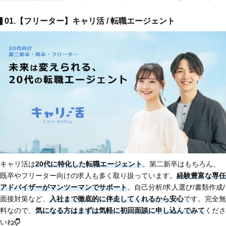
01.【フリーター】キャリ活 / 転職エージェント
キャリ活は
20代に特化した転職エージェント
。第二新卒はもちろん、
既卒やフリーター向けの求人も多く取り扱っています。
経験豊富な専任
アドバイザーがマンツーマンでサポート
。自己分析/求人選び/書類作成/
面接対策など、
入社まで徹底的に伴走してくれるから安心
です。完全無
料なので、
気になる方はまずは気軽に初回面談に申し込んでみて
くださ
いね