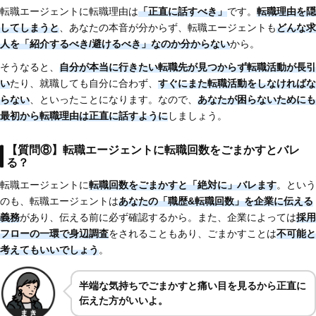
転職エージェントに転職理由は
「正直に話すべき」
です。
転職理由を隠
してしまうと
、あなたの本音が分からず、転職エージェントも
どんな求
人を「紹介するべき/避けるべき」なのか分からない
から。
そうなると、
自分が本当に行きたい転職先が見つからず転職活動が長引
い
たり、就職しても自分に合わず、
すぐにまた転職活動をしなければな
らない
、といったことになります。なので、
あなたが困らないためにも
最初から転職理由は正直に話すように
しましょう。
【質問⑧】転職エージェントに転職回数をごまかすとバレ
る？
転職エージェントに
転職回数をごまかすと「絶対に」バレます
。という
のも、転職エージェントは
あなたの「職歴&転職回数」を企業に伝える
義務
があり、伝える前に必ず確認するから。また、企業によっては
採用
フローの一環で身辺調査
をされることもあり、ごまかすことは
不可能と
考えてもいいでしょう
。
半端な気持ちでごまかすと痛い目を見るから正直に
伝えた方がいいよ。