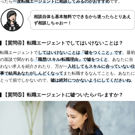
ったら
一度転職エージェントに相談してみるのがおすすめ
です。
相談自体も基本無料でできるから迷ったらとりあえ
ず相談しちゃおー！
【質問④】転職エージェントでしてはいけないことは？
転職エージェントで
してはいけないことは「嘘をつくこと」です
。最初
の面談で聞かれる
「職歴/スキル/転職理由」で嘘をつくと
、あなたに合
わない求人を紹介されたり、万が一
入社してもスキルに合っていない仕
事で結局あなたがしんどくなって
また転職するなんてことも。あなたに
とって損でしかないので、
嘘は絶対につかないようにしてくださいね
。
【質問⑤】転職エージェントに嘘ついたらバレますか？