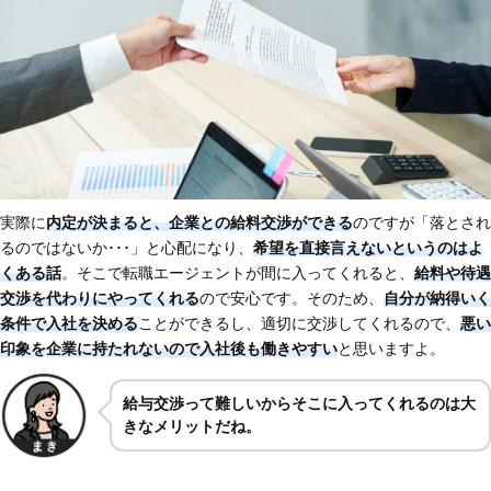
実際に
内定が決まると、企業との給料交渉ができる
のですが「落とされ
るのではないか･･･」と心配になり、
希望を直接言えないというのはよ
くある話
。そこで転職エージェントが間に入ってくれると、
給料や待遇
交渉を代わりにやってくれる
ので安心です。そのため、
自分が納得いく
条件で入社を決める
ことができるし、適切に交渉してくれるので、
悪い
印象を企業に持たれないので入社後も働きやすい
と思いますよ。
給与交渉って難しいからそこに入ってくれるのは大
きなメリットだね。