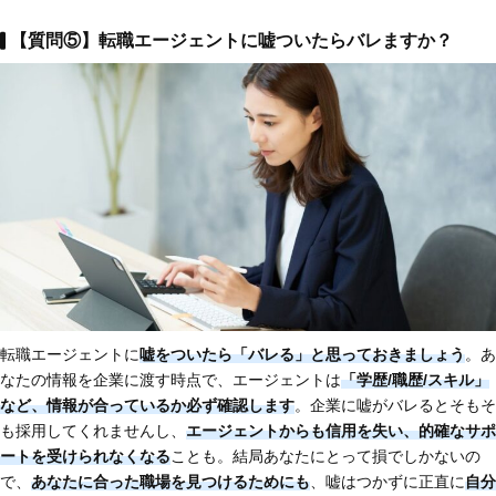
【質問⑤】転職エージェントに嘘ついたらバレますか？
転職エージェントに
嘘をついたら「バレる」と思っておきましょう
。あ
なたの情報を企業に渡す時点で、エージェントは
「学歴/職歴/スキル」
など、情報が合っているか必ず確認します
。企業に嘘がバレるとそもそ
も採用してくれませんし、
エージェントからも信用を失い、的確なサポ
ートを受けられなくなる
ことも。結局あなたにとって損でしかないの
で、
あなたに合った職場を見つけるためにも
、嘘はつかずに正直に
自分