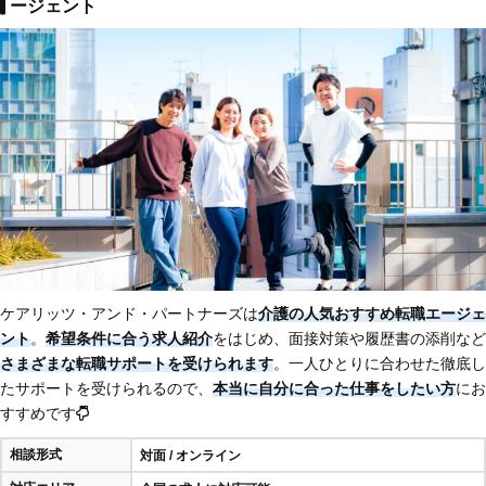
ージェント
ケアリッツ・アンド・パートナーズは
介護の人気おすすめ転職エージェ
ント
。
希望条件に合う求人紹介
をはじめ、面接対策や履歴書の添削など
さまざまな転職サポートを受けられます
。一人ひとりに合わせた徹底し
たサポートを受けられるので、
本当に自分に合った仕事をしたい方
にお
すすめです
相談形式
対面 / オンライン