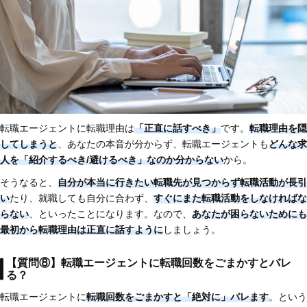
転職エージェントに転職理由は
「正直に話すべき」
です。
転職理由を隠
してしまうと
、あなたの本音が分からず、転職エージェントも
どんな求
人を「紹介するべき/避けるべき」なのか分からない
から。
そうなると、
自分が本当に行きたい転職先が見つからず転職活動が長引
い
たり、就職しても自分に合わず、
すぐにまた転職活動をしなければな
らない
、といったことになります。なので、
あなたが困らないためにも
最初から転職理由は正直に話すように
しましょう。
【質問⑧】転職エージェントに転職回数をごまかすとバレ
る？
転職エージェントに
転職回数をごまかすと「絶対に」バレます
。という