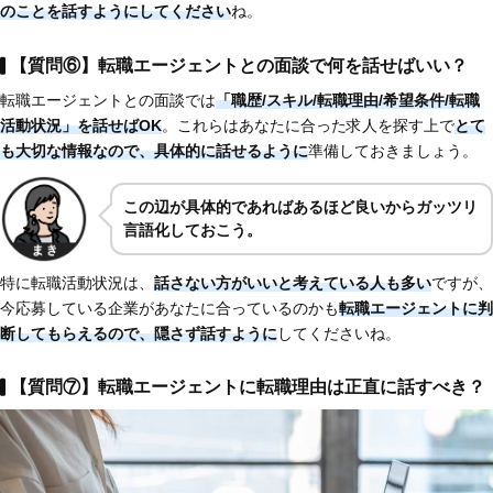
のことを話すようにしてください
ね。
【質問⑥】転職エージェントとの面談で何を話せばいい？
転職エージェントとの面談では
「職歴/スキル/転職理由/希望条件/転職
活動状況」を話せばOK
。これらはあなたに合った求人を探す上で
とて
も大切な情報なので、具体的に話せるように
準備しておきましょう。
この辺が具体的であればあるほど良いからガッツリ
言語化しておこう。
特に転職活動状況は、
話さない方がいいと考えている人も多い
ですが、
今応募している企業があなたに合っているのかも
転職エージェントに判
断してもらえるので、隠さず話すように
してくださいね。
【質問⑦】転職エージェントに転職理由は正直に話すべき？