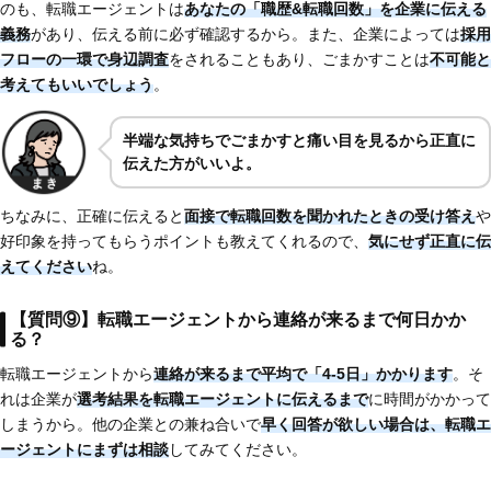
のも、転職エージェントは
あなたの「職歴&転職回数」を企業に伝える
義務
があり、伝える前に必ず確認するから。また、企業によっては
採用
フローの一環で身辺調査
をされることもあり、ごまかすことは
不可能と
考えてもいいでしょう
。
半端な気持ちでごまかすと痛い目を見るから正直に
伝えた方がいいよ。
ちなみに、正確に伝えると
面接で転職回数を聞かれたときの受け答え
や
好印象を持ってもらうポイントも教えてくれるので、
気にせず正直に伝
えてください
ね。
【質問⑨】転職エージェントから連絡が来るまで何日かか
る？
転職エージェントから
連絡が来るまで平均で「4-5日」かかります
。そ
れは企業が
選考結果を転職エージェントに伝えるまで
に時間がかかって
しまうから。他の企業との兼ね合いで
早く回答が欲しい場合は、転職エ
ージェントにまずは相談
してみてください。