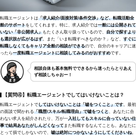
転職エージェントは
「求人紹介/面接対策/条件交渉」など、転職活動全
般のサポート
をしてくれます。特に、求人紹介では
一般には公開されて
いない「非公開求人」
もたくさん取り扱っているので、
自分で探すより
も選択肢が広がるはず
。また「いま転職すべきなのか？」など、
すぐに
転職しなくてもキャリア全般の相談ができる
ので、自分のキャリアに迷
ったら
一度転職エージェントに相談してみるのがおすすめ
です。
相談自体も基本無料でできるから迷ったらとりあえ
ず相談しちゃおー！
【質問④】転職エージェントでしてはいけないことは？
転職エージェントで
してはいけないことは「嘘をつくこと」です
。最初
の面談で聞かれる
「職歴/スキル/転職理由」で嘘をつくと
、あなたに合
わない求人を紹介されたり、万が一
入社してもスキルに合っていない仕
事で結局あなたがしんどくなって
また転職するなんてことも。あなたに
とって損でしかないので、
嘘は絶対につかないようにしてくださいね
。