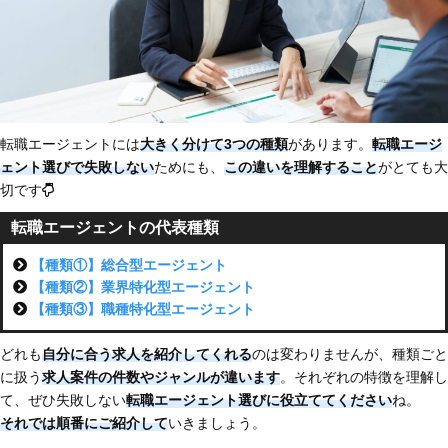
転職エージェントには
大きく分けて3つの種類
があります。
転職エージ
ェント選びで失敗しない
ためにも、
この違いを理解すること
がとても大
切です
転職エージェントの代表種類
【種類①】総合型エージェント
【種類②】業界特化型エージェント
【種類③】職種特化型エージェント
どれも
自分に合う求人を紹介してくれる
のは変わりませんが、種類ごと
に扱う
求人案件の件数やジャンルが違います
。それぞれの特徴を理解し
て、ぜひ失敗しない
転職エージェント選びに役立ててください
ね。
それでは順番にご紹介して
いきましょう。