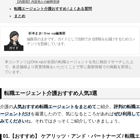
【内容④】内定先との給料交渉
転職エージェント介護おすすめ / よくある質問
まとめ
杉本まき/ One up編集部
編集長のまきです。ガイドとして信頼できる情報をお届けするためコン
テンツを監修しています。
本コンテンツはOne upが全国の転職エージェントを先に独自リサーチした上
で、各店舗様より変更情報をいただくことで常に最新情報での掲載を実現し
ています。
転職エージェント介護おすすめ人気3選
介護の
人気おすすめ転職エージェントをまとめて
ご紹介。
評判の転職エ
ージェントだけ
を厳選したので、気になるところがあれば
ぜひ利用して
みてください
ね。それではさっそくご紹介していきましょう。
01.【おすすめ】 ケアリッツ・アンド・パートナーズ / 転職エ