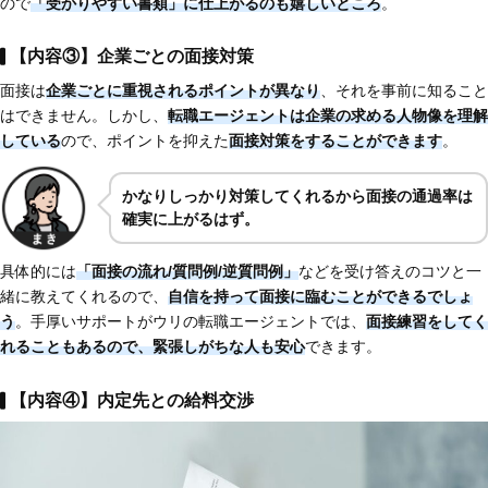
ので
「受かりやすい書類」に仕上がるのも嬉しいところ
。
【内容③】企業ごとの面接対策
面接は
企業ごとに重視されるポイントが異なり
、それを事前に知ること
はできません。しかし、
転職エージェントは企業の求める人物像を理解
している
ので、ポイントを抑えた
面接対策をすることができます
。
かなりしっかり対策してくれるから面接の通過率は
確実に上がるはず。
具体的には
「面接の流れ/質問例/逆質問例」
などを受け答えのコツと一
緒に教えてくれるので、
自信を持って面接に臨むことができるでしょ
う
。手厚いサポートがウリの転職エージェントでは、
面接練習をしてく
れることもあるので、緊張しがちな人も安心
できます。
【内容④】内定先との給料交渉