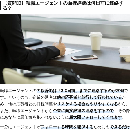
【質問⑩】転職エージェントの面接辞退は何日前に連絡す
る？
転職エージェントの
面接辞退は「2-3日前」までに連絡するのが常識
で
す。というのも、企業の選考は
他の応募者と並行して行われている
た
め、他の応募者との日程調整や
リスケする場合もやりやすくなる
から。
また、転職エージェントから
企業に面接辞退の連絡をするので
、その際
にあなたに悪印象を抱かれないように
最大限フォローしてくれます
。
十分にエージェントが
フォローする時間を確保する
ためにも
できるだけ