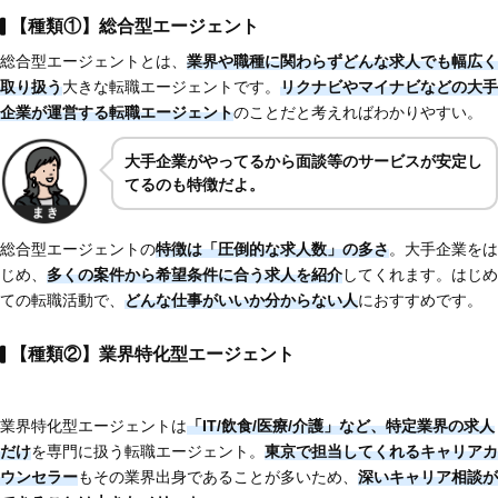
【種類①】総合型エージェント
総合型エージェントとは、
業界や職種に関わらずどんな求人でも幅広く
取り扱う
大きな転職エージェントです。
リクナビやマイナビなどの大手
企業が運営する転職エージェント
のことだと考えればわかりやすい。
大手企業がやってるから面談等のサービスが安定し
てるのも特徴だよ。
総合型エージェントの
特徴は「圧倒的な求人数」の多さ
。大手企業をは
じめ、
多くの案件から希望条件に合う求人を紹介
してくれます。はじめ
ての転職活動で、
どんな仕事がいいか分からない人
におすすめです。
【種類②】業界特化型エージェント
業界特化型エージェントは
「IT/飲食/医療/介護」など、特定業界の求人
だけ
を専門に扱う転職エージェント。
東京で担当してくれるキャリアカ
ウンセラー
もその業界出身であることが多いため、
深いキャリア相談が