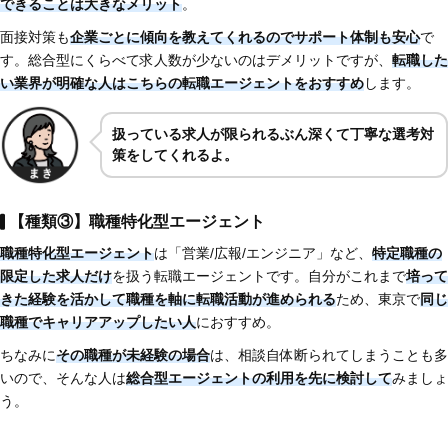
できることは大きなメリット
。
面接対策も
企業ごとに傾向を教えてくれるのでサポート体制も安心
で
す。総合型にくらべて求人数が少ないのはデメリットですが、
転職した
い業界が明確な人はこちらの転職エージェントをおすすめ
します。
扱っている求人が限られるぶん深くて丁寧な選考対
策をしてくれるよ。
【種類③】職種特化型エージェント
職種特化型エージェント
は「営業/広報/エンジニア」など、
特定職種の
限定した求人だけ
を扱う転職エージェントです。自分がこれまで
培って
きた経験を活かして職種を軸に転職活動が進められる
ため、東京で
同じ
職種でキャリアアップしたい人
におすすめ。
ちなみに
その職種が未経験の場合
は、相談自体断られてしまうことも多
いので、そんな人は
総合型エージェントの利用を先に検討して
みましょ
う。