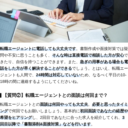
転職エージェントに電話しても大丈夫です
。書類作成や面接対策では疑
問や不安に思うことも多く、
そんな時は直接電話で相談した方が安心
で
きたり、自信を持つことができます。また、
急ぎの用事がある場合も電
話をした方が早く解決することができる
でしょう。とはいえ、転職エー
ジェントも人間で、
24時間は対応していない
ため、なるべく平日の10-
18時の間に連絡するようにしてくださいね。
【質問②】転職エージェントとの面談は何回まで？
転職エージェントとの
面談は何回やっても大丈夫
。
必要と思ったタイミ
ング
で何回でもお願いしましょう。基本的に
初回面談であなたの経歴や
希望をヒアリング
し、2回目であなたに合った求人を紹介してくれ、
3
回目以降で「書類添削&面接対策」などを行います
。